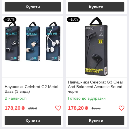
Купити
Купити
–10%
–10%
Навушники Celebrat G3 Clear
Наушники Celebrat G2 Metal
And Balanced Acoustic Sound
Bass (3 вида)
чорні
В наявності
Готово до відправки
178,20
178,20
₴
₴
198 ₴
198 ₴
Купити
Купити