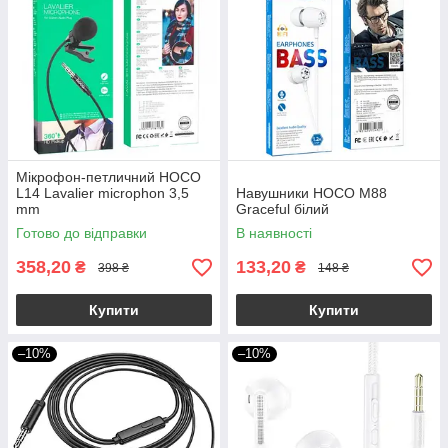
Мікрофон-петличний HOCO
L14 Lavalier microphon 3,5
Навушники HOCO M88
mm
Graceful білий
Готово до відправки
В наявності
358,20
133,20
₴
₴
398 ₴
148 ₴
Купити
Купити
–10%
–10%