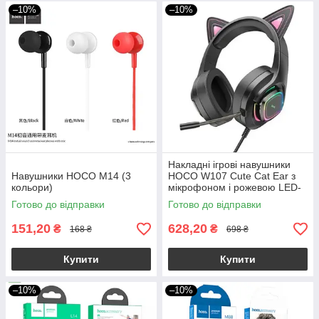
–10%
–10%
Накладні ігрові навушники
Навушники HOCO M14 (3
HOCO W107 Cute Cat Ear з
кольори)
мікрофоном і рожевою LED-
підсвіткою (провідні)
Готово до відправки
Готово до відправки
151,20
628,20
₴
₴
168 ₴
698 ₴
Купити
Купити
–10%
–10%