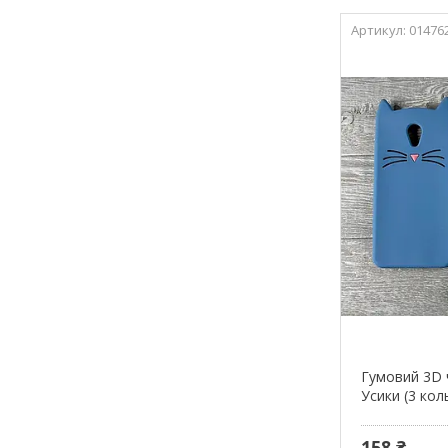
01476
Гумовий 3D 
Усики (3 кол
158 ₴