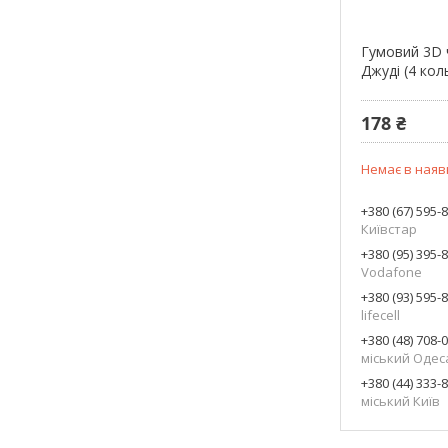
Гумовий 3D 
Джуді (4 кол
178 ₴
Немає в наяв
+380 (67) 595-
Київстар
+380 (95) 395-
Vodafone
+380 (93) 595-
lifecell
+380 (48) 708-
міський Одес
+380 (44) 333-
міський Київ