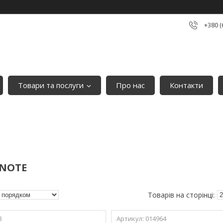
+380 (
Товари та послуги
Про нас
Контакти
 NOTE
8
014964