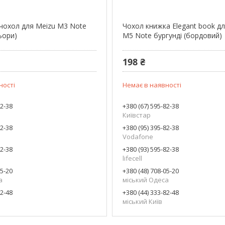
чохол для Meizu M3 Note
Чохол книжка Elegant book д
ьори)
M5 Note бургунді (бордовий)
198 ₴
ності
Немає в наявності
82-38
+380 (67) 595-82-38
Київстар
82-38
+380 (95) 395-82-38
Vodafone
82-38
+380 (93) 595-82-38
lifecell
05-20
+380 (48) 708-05-20
а
міський Одеса
82-48
+380 (44) 333-82-48
міський Київ