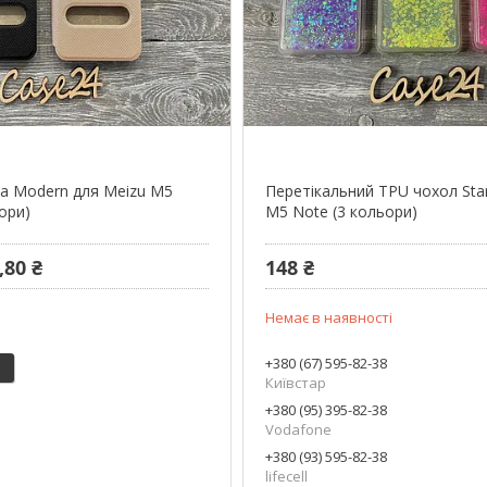
а Modern для Meizu M5
Перетікальний TPU чохол Sta
ори)
M5 Note (3 кольори)
,80 ₴
148 ₴
Немає в наявності
+380 (67) 595-82-38
Київстар
+380 (95) 395-82-38
Vodafone
+380 (93) 595-82-38
lifecell