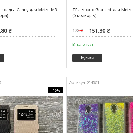
акладка Candy для Meizu M5
TPU чохол Gradient для Meiz
ори)
(5 кольорів)
,80 ₴
151,30 ₴
178 ₴
В наявності
Купити
0
014831
–15%