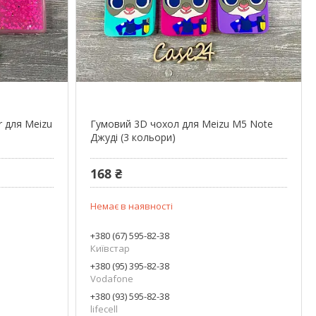
r для Meizu
Гумовий 3D чохол для Meizu M5 Note
Джуді (3 кольори)
168 ₴
Немає в наявності
+380 (67) 595-82-38
Київстар
+380 (95) 395-82-38
Vodafone
+380 (93) 595-82-38
lifecell