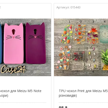
2
015443
чохол для Meizu M5 Note
TPU чохол Print для Meizu M5
ьори)
різновидів)
98 ₴