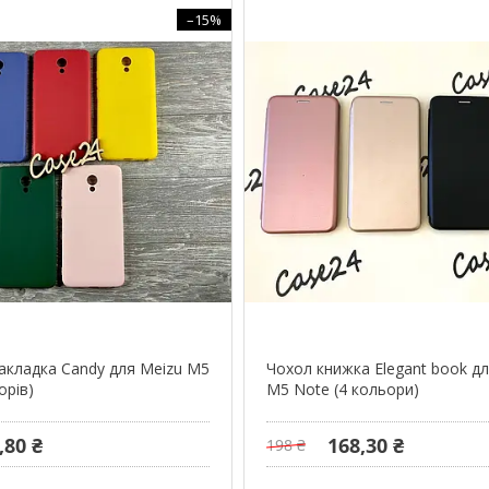
–15%
акладка Candy для Meizu M5
Чохол книжка Elegant book д
орів)
M5 Note (4 кольори)
,80 ₴
168,30 ₴
198 ₴