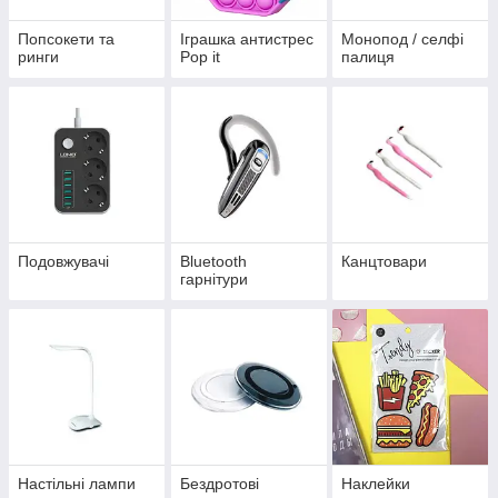
Попсокети та
Іграшка антистрес
Монопод / селфі
ринги
Pop it
палиця
Подовжувачі
Bluetooth
Канцтовари
гарнітури
Настільні лампи
Бездротові
Наклейки