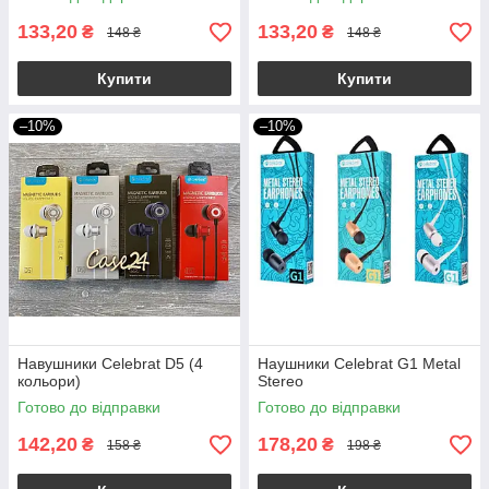
133,20
133,20
₴
₴
148 ₴
148 ₴
Купити
Купити
–10%
–10%
Навушники Celebrat D5 (4
Наушники Celebrat G1 Metal
кольори)
Stereo
Готово до відправки
Готово до відправки
142,20
178,20
₴
₴
158 ₴
198 ₴