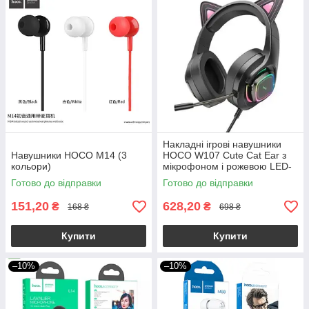
Накладні ігрові навушники
Навушники HOCO M14 (3
HOCO W107 Cute Cat Ear з
кольори)
мікрофоном і рожевою LED-
підсвіткою (провідні)
Готово до відправки
Готово до відправки
151,20
628,20
₴
₴
168 ₴
698 ₴
Купити
Купити
–10%
–10%