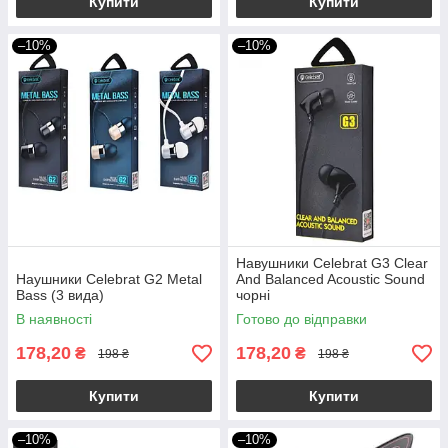
Купити
Купити
–10%
–10%
Навушники Celebrat G3 Clear
Наушники Celebrat G2 Metal
And Balanced Acoustic Sound
Bass (3 вида)
чорні
В наявності
Готово до відправки
178,20
178,20
₴
₴
198 ₴
198 ₴
Купити
Купити
–10%
–10%