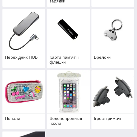
зарядки
Перехідник HUB
Карти пам'яті і
Брелоки
флешки
Пенали
Водонепроникні
Ігрові тримачі
чохли