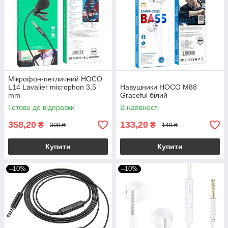
Мікрофон-петличний HOCO
L14 Lavalier microphon 3,5
Навушники HOCO M88
mm
Graceful білий
Готово до відправки
В наявності
358,20
133,20
₴
₴
398 ₴
148 ₴
Купити
Купити
–10%
–10%