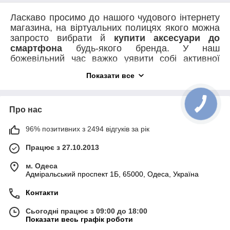
Ласкаво просимо до нашого чудового інтернету
магазина, на віртуальних полицях якого можна
запросто вибрати й
купити аксесуари до
смартфона
будь-якого бренда. У наш
божевільний час важко уявити собі активної
людини без комунікатора в кишені широких
Показати все
штанин або витонченій жіночій сумочці, але для
того, щоб смартфон міг повною мірою
виконувати всі покладені на нього функції, вам
обов'язково потрібно зайти в розділ загальні
Про нас
аксесуари для смартфонів, де можна,
96% позитивних з 2494 відгуків за рік
наприклад, вигідно
купити монопод
, що дає
змогу зручно робити серфі в найнезвичайніших
Працює з 27.10.2013
місцях.
Уже кілька років серед молоді міцно
м. Одеса
Адміральський проспект 1Б, 65000, Одеса, Україна
затвердилося поняття
Selfie
Shooting
, яким
захоплені десятки мільйонів людей у всьому
Контакти
світі.
Селфі палиця для комунікатора
,
обладнана зручним спусковим пристроєм, дасть
Сьогодні працює з 09:00 до 18:00
змогу зафіксувати себе в кошику повітряної кулі
Показати весь графік роботи
на висоті орлиного польоту або під час стрибка