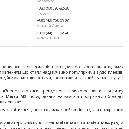
Vodafone
+380 (93) 595-82-38
lifecell
+380 (48) 708-05-20
міський Одеса
+380 (44) 333-82-48
міський Київ
 починали свою діяльність з відвертого копіювання відомих
отовленням що стали надзвичайно популярними аудіо плеєрів.
едійними можливостями, включаючи якісний запис звуку і
аційної електроніки, пройде повз стрімко розвивається ринку
фон
Meizu M8
,
побудований на власній програмній оболонці
вих ринках.
азу засвітилася у верхніх рядках рейтингів завдяки прекрасним
мунікатори класичної серії
Meizu MX3
та
Meizu MX4
pro
, а
всіх гаджетів містить найсучасніші чотирьох і восьми ядерні