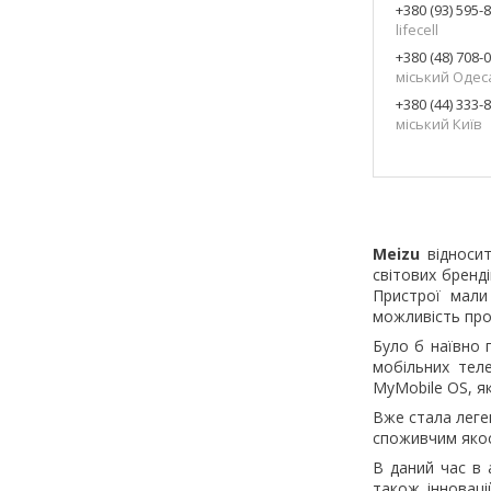
+380 (93) 595-
lifecell
+380 (48) 708-
міський Одес
+380 (44) 333-
міський Київ
Meizu
відносит
світових бренд
Пристрої мали
можливість про
Було б наївно 
мобільних тел
MyMobile OS, як
Вже стала лег
споживчим якос
В даний час в 
також інноваці