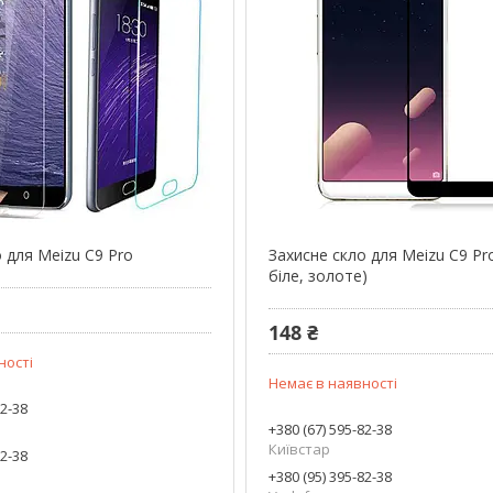
 для Meizu C9 Pro
Захисне скло для Meizu C9 Pr
біле, золоте)
148 ₴
ності
Немає в наявності
82-38
+380 (67) 595-82-38
Київстар
82-38
+380 (95) 395-82-38