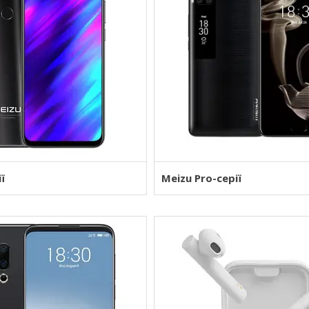
ї
Meizu Pro-серії