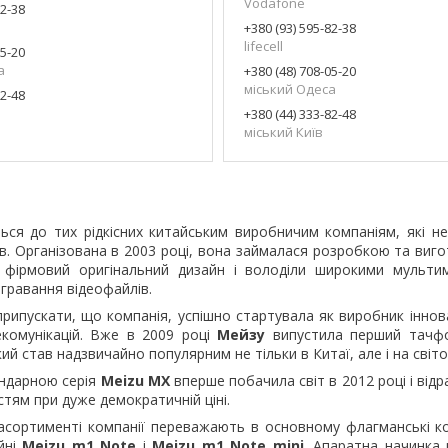
Vodafone
82-38
+380 (93) 595-82-38
lifecell
05-20
а
+380 (48) 708-05-20
міський Одеса
82-48
+380 (44) 333-82-48
міський Київ
ься до тих рідкісних китайським виробничим компаніям, які не
ів. Організована в 2003 році, вона займалася розробкою та виг
 фірмовий оригінальний дизайн і володіли широкими мультим
гравання відеофайлів.
припускати, що компанія, успішно стартувала як виробник іннов
екомунікацій. Вже в 2009 році
Мейзу
випустила перший тач
ий став надзвичайно популярним не тільки в Китаї, але і на світо
ендарною серія
Meizu MX
вперше побачила світ в 2012 році і відр
тям при дуже демократичній ціні.
асортименті компанії переважають в основному флагманські ко
йні
Meizu m1 Note
і
Meizu m1 Note
mini
. Апаратна начинка 