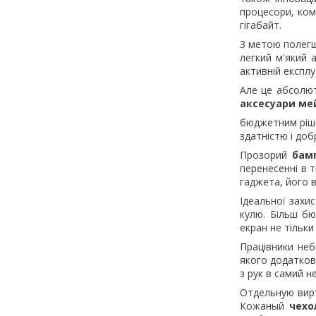
процесори, ком
гігабайт.
З метою полегш
легкий м'який 
активній експлу
Але це абсолют
аксесуари ме
бюджетним ріш
здатністю і доб
Прозорий
бам
перенесенні в 
гаджета, його в
Ідеальної захи
кулю. Більш б
екран не тільки
Працівники неб
якого додатков
з рук в самий н
Отдельную вир
Кожаный
чехо