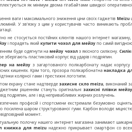
плектуються як мінімум двома гігабайтами швидкої оперативної
ення ваги і максимального зниження ціни своїх гаджетів
Meizu
алюміній. У зв'язку з цим у користувачів часто виникають про
атації.
но не стосується постійних клієнтів нашого інтернет магазину, 
йзу
і порадять який
купити чохол для мейзу
по самій вигідною
енням буде одягнути на
мейзу чохол
з якісного силікону.
Силік
ре зберігають пластиковий корпус від ударів і подряпин.
пер на мейзу
з загартованого полікарбонату надає корпусу 
тісних кишенях. Крім того, прозора полікарбонатна
накладка дл
ідтінки колірної гами і престижні логотипи.
стом екрану стане надтверде
захисне скло meizu
, виконаний з
юджетним рішенням стануть оригінальні
захисні плівки мейз
 від подряпин, але і від непривабливих жирних розлучень.
езпечних професій і спортсмени екстремали безумовно оцінят
о посилена шаром структурованої гуми. Карбон володіє міцністю
евідповідний момент.
туальную полочку нашего интернет магазина занимают шикар
л книжка для meizu
надежно прикрывает смартфон со всех