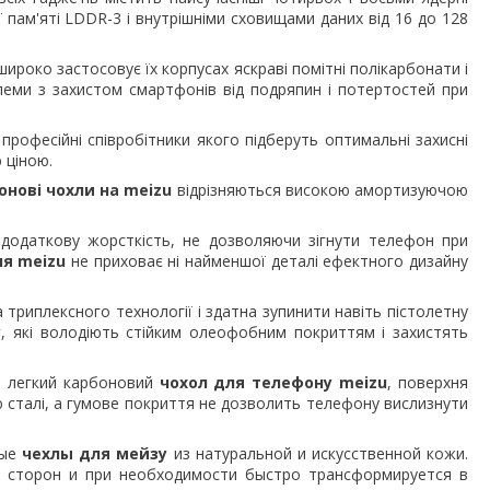
 пам'яті
LDDR
-3 і внутрішніми сховищами даних від 16 до 128
широко застосовує їх корпусах яскраві помітні полікарбонати і
блеми з захистом смартфонів від подряпин і потертостей при
професійні співробітники якого підберуть оптимальні захисні
 ціною.
онові чохли на meizu
відрізняються високою амортизуючою
додаткову жорсткість, не дозволяючи зігнути телефон при
я meizu
не приховає ні найменшої деталі ефектного дизайну
а триплексного технології і здатна зупинити навіть пістолетну
у
, які володіють стійким олеофобним покриттям і захистять
ь легкий карбоновий
чохол для телефону meizu
, поверхня
 сталі, а гумове покриття не дозволить телефону вислизнути
ные
чехлы для мейзу
из натуральной и искусственной кожи.
 сторон и при необходимости быстро трансформируется в