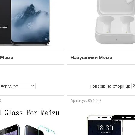
 Meizu
Навушники Meizu
0
054029