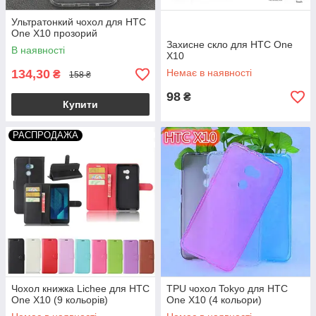
Ультратонкий чохол для HTC
One X10 прозорий
Захисне скло для HTC One
В наявності
X10
134,30
Немає в наявності
₴
158 ₴
98
₴
Купити
РАСПРОДАЖА
Чохол книжка Lichee для HTC
TPU чохол Tokyo для HTC
One X10 (9 кольорів)
One X10 (4 кольори)