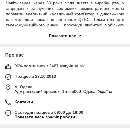
Навіть зараз, через 30 років після зняття з виробництва, у
стародавніх заслужених системних адміністраторів можна
побачити елегантний наладонный комп'ютер з дивовижною
для молодого покоління логотипом
QTEC
. Тільки експерти
телекомунікаційного ринку і просунуті любителі мобільних
гаджетів знають, що незвичайний бренд заснований однією з
Показати все
найбільш відомих виробників престижних смартфонів і
планшетів транснаціональною корпорацією High Tech
Computer Corporation, вперше оповестившей про своє
народження в далекому 1997 році минулого
Про нас
століття. Перший свій комунікатор під управлінням
операційної системи
Google
Чоловічий
тайванські
96% позитивних з 2487 відгуків за рік
маркетологи гордо назвали HTC Dream, натякаючи на те, що
саме цей гаджет стане мрією кожного поважаючого себе
Працює з 27.10.2013
гика. І вони не помилилися – саме НТС Дрім став першим
пристроєм, що об'єднав в собі міць надолонного комп'ютера,
м. Одеса
оснащеного перспективної операційної системи Андроїд, з
Адміральський проспект 1Б, 65000, Одеса, Україна
телекомунікаційними можливостями мобільного телефону,
Контакти
ставши тим, що ми зараз звично називаємо смартфоном. Ще
з часів
Windows
Mobile
, НТР, маючи таких престижних
Сьогодні працює з 09:00 до 18:00
постійних замовників Fujitsu Siemens, Hewlett-Packard і Dell,
Показати весь графік роботи
могла собі дозволити самі сміливі експерименти з
перспективними видами телекомунікаційних протоколів. Це
дозволило їй стати піонером в освоєнні виробництва 3
G