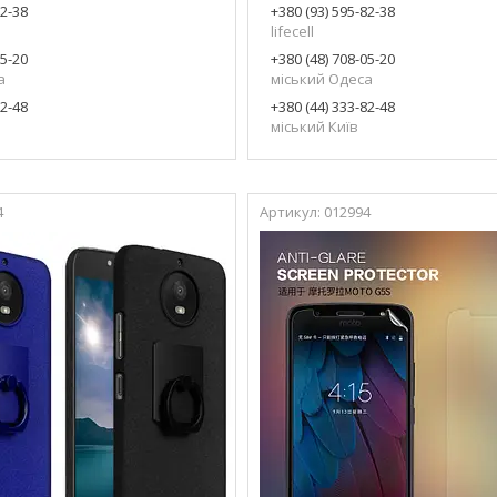
82-38
+380 (93) 595-82-38
lifecell
05-20
+380 (48) 708-05-20
а
міський Одеса
82-48
+380 (44) 333-82-48
міський Київ
4
012994