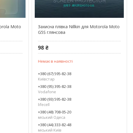
torola Moto
Захисна плівка Nillkin для Motorola Moto
G5S глянсова
98 ₴
Немає в наявності
+380 (67) 595-82-38
Київстар
+380 (95) 395-82-38
Vodafone
+380 (93) 595-82-38
lifecell
+380 (48) 708-05-20
міський Одеса
+380 (44) 333-82-48
міський Київ