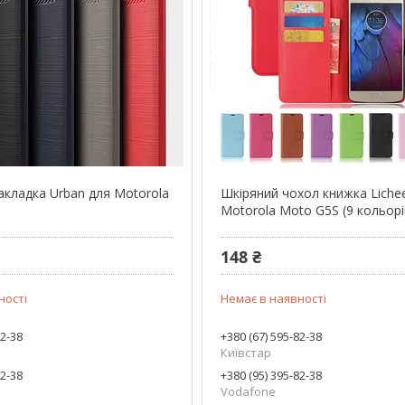
акладка Urban для Motorola
Шкіряний чохол книжка Liche
Motorola Moto G5S (9 кольорі
148 ₴
ності
Немає в наявності
82-38
+380 (67) 595-82-38
Київстар
82-38
+380 (95) 395-82-38
Vodafone