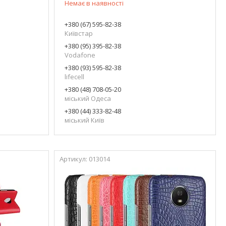
Немає в наявності
+380 (67) 595-82-38
Київстар
+380 (95) 395-82-38
Vodafone
+380 (93) 595-82-38
lifecell
+380 (48) 708-05-20
міський Одеса
+380 (44) 333-82-48
міський Київ
013014