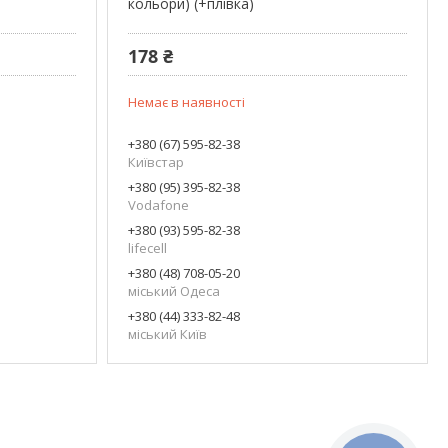
кольори) (+плівка)
178 ₴
Немає в наявності
+380 (67) 595-82-38
Київстар
+380 (95) 395-82-38
Vodafone
+380 (93) 595-82-38
lifecell
+380 (48) 708-05-20
міський Одеса
+380 (44) 333-82-48
міський Київ