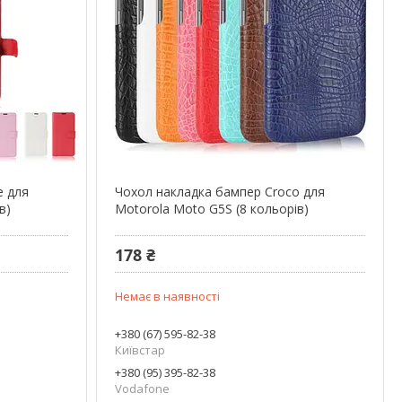
e для
Чохол накладка бампер Croco для
в)
Motorola Moto G5S (8 кольорів)
178 ₴
Немає в наявності
+380 (67) 595-82-38
Київстар
+380 (95) 395-82-38
Vodafone