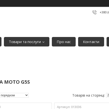
+380 (
Товари та послуги
Про нас
Контакти
A MOTO G5S
3
013036