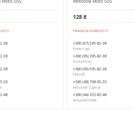
a Moto G5S
Motorola Moto G5S
128 ₴
ності
Немає в наявності
82-38
+380 (67) 595-82-38
Київстар
82-38
+380 (95) 395-82-38
Vodafone
82-38
+380 (93) 595-82-38
lifecell
05-20
+380 (48) 708-05-20
а
міський Одеса
82-48
+380 (44) 333-82-48
міський Київ