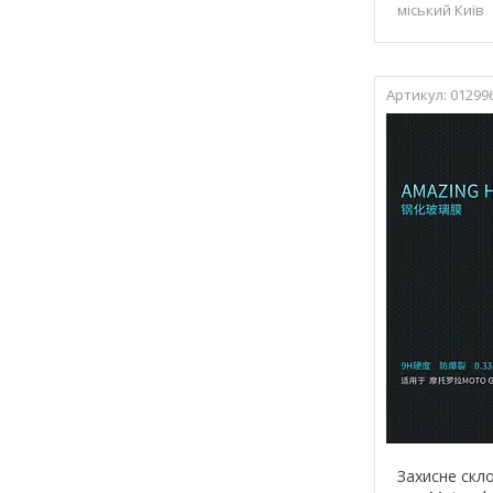
міський Київ
01299
Захисне скло 