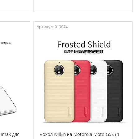
013074
 Imak для
Чохол Nillkin на Motorola Moto G5S (4