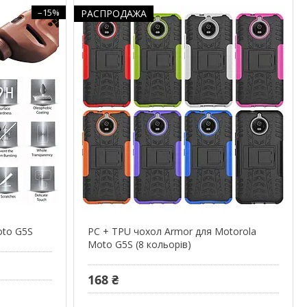
–15%
РАСПРОДАЖА
oto G5S
PC + TPU чохол Armor для Motorola
Moto G5S (8 кольорів)
168 ₴