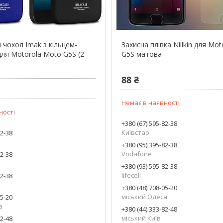
 чохол Imak з кільцем-
Захисна плівка Nillkin для Mo
для Motorola Moto G5S (2
G5S матова
88 ₴
Немає в наявності
ності
+380 (67) 595-82-38
Київстар
82-38
+380 (95) 395-82-38
Vodafone
82-38
+380 (93) 595-82-38
lifecell
82-38
+380 (48) 708-05-20
міський Одеса
05-20
а
+380 (44) 333-82-48
міський Київ
82-48