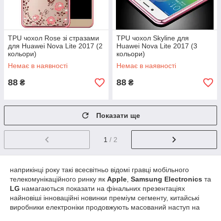
TPU чохол Rose зі стразами
TPU чохол Skyline для
для Huawei Nova Lite 2017 (2
Huawei Nova Lite 2017 (3
кольори)
кольори)
Немає в наявності
Немає в наявності
88
88
₴
₴
Показати ще
1
/ 2
наприкінці року такі всесвітньо відомі гравці мобільного
телекомунікаційного ринку як
Apple
,
Samsung
Electronics
та
LG
намагаються показати на фінальних презентаціях
найновіші інноваційні новинки преміум сегменту, китайські
виробники електроніки продовжують масований наступ на
бюджетний і надбюджетний сектори. І ця тенденція