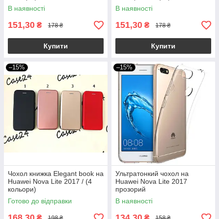
В наявності
В наявності
151,30
151,30
₴
₴
178 ₴
178 ₴
Купити
Купити
–15%
–15%
Чохол книжка Elegant book на
Ультратонкий чохол на
Huawei Nova Lite 2017 / (4
Huawei Nova Lite 2017
кольори)
прозорий
Готово до відправки
В наявності
168,30
134,30
₴
₴
198 ₴
158 ₴