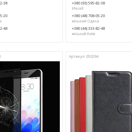
82-38
+380 (93) 595-82-38
lifecell
05-20
+380 (48) 708-05-20
а
міський Одеса
82-48
+380 (44) 333-82-48
міський Київ
3
050294