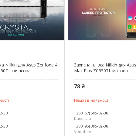
ка Nillkin для Asus Zenfone 4
Захисна плівка Nillkin для Asu
550TL глянсова
Max Plus ZC550TL матова
78 ₴
ності
Немає в наявності
82-38
+380 (67) 595-82-38
Київстар
82-38
+380 (95) 395-82-38
Vodafone