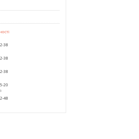
ності
82-38
82-38
82-38
05-20
а
82-48