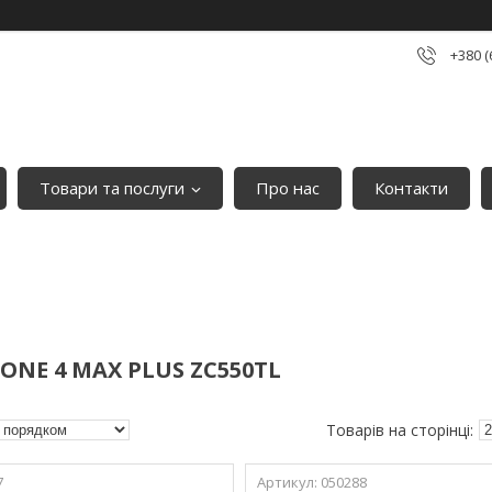
+380 (
Товари та послуги
Про нас
Контакти
ONE 4 MAX PLUS ZC550TL
7
050288