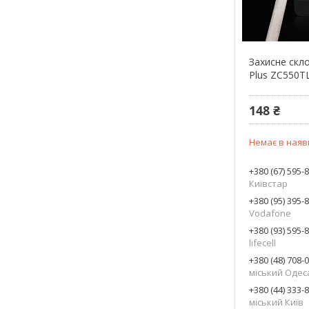
Захисне скл
Plus ZC550T
148 ₴
Немає в наяв
+380 (67) 595-
Київстар
+380 (95) 395-
Vodafone
+380 (93) 595-
lifecell
+380 (48) 708-
міський Одес
+380 (44) 333-
міський Київ