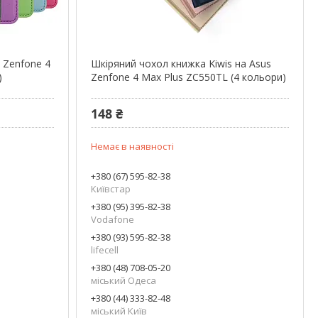
 Zenfone 4
Шкіряний чохол книжка Kiwis на Asus
)
Zenfone 4 Max Plus ZC550TL (4 кольори)
148 ₴
Немає в наявності
+380 (67) 595-82-38
Київстар
+380 (95) 395-82-38
Vodafone
+380 (93) 595-82-38
lifecell
+380 (48) 708-05-20
міський Одеса
+380 (44) 333-82-48
міський Київ