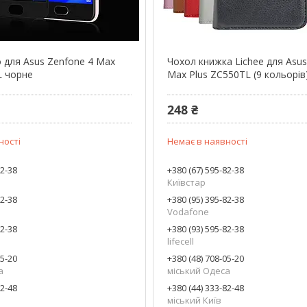
о для Asus Zenfone 4 Max
Чохол книжка Lichee для Asus
L чорне
Max Plus ZC550TL (9 кольорів
248 ₴
ності
Немає в наявності
82-38
+380 (67) 595-82-38
Київстар
82-38
+380 (95) 395-82-38
Vodafone
82-38
+380 (93) 595-82-38
lifecell
05-20
+380 (48) 708-05-20
а
міський Одеса
82-48
+380 (44) 333-82-48
міський Київ