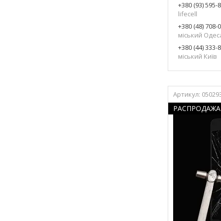
+380 (93) 595-
lifecell
+380 (48) 708-
міський Одес
+380 (44) 333-
міський Київ
05029
РАСПРОДАЖА