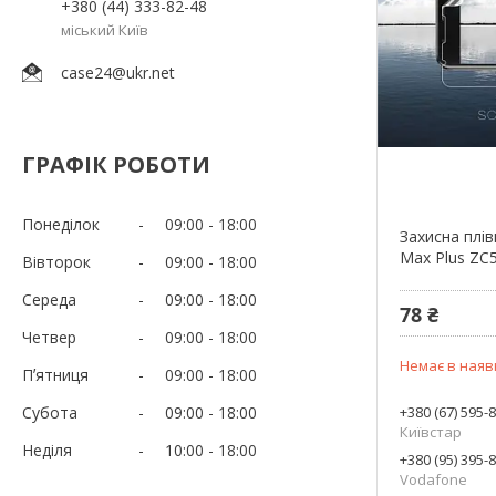
+380 (44) 333-82-48
міський Київ
case24@ukr.net
ГРАФІК РОБОТИ
Понеділок
09:00
18:00
Захисна плів
Max Plus ZC
Вівторок
09:00
18:00
Середа
09:00
18:00
78 ₴
Четвер
09:00
18:00
Немає в наяв
Пʼятниця
09:00
18:00
Субота
09:00
18:00
+380 (67) 595-
Київстар
Неділя
10:00
18:00
+380 (95) 395-
Vodafone