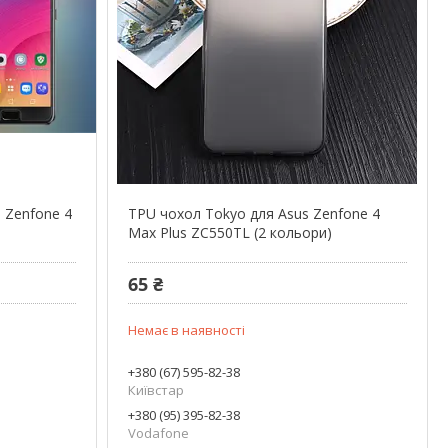
s Zenfone 4
TPU чохол Tokyo для Asus Zenfone 4
Max Plus ZC550TL (2 кольори)
65 ₴
Немає в наявності
+380 (67) 595-82-38
Київстар
+380 (95) 395-82-38
Vodafone