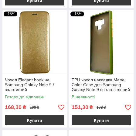
Купити
Купити
–15%
–15%
Чохол Elegant book на
TPU чохол накладка Matte
Samsung Galaxy Note 9 /
Color Case для Samsung
золотистий
Galaxy Note 9 світло-зелений
Готово до відправки
В наявності
168,30
151,30
₴
₴
198 ₴
178 ₴
Купити
Купити