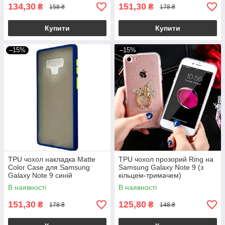
134,30
151,30
₴
₴
158 ₴
178 ₴
Купити
Купити
–15%
–15%
TPU чохол накладка Matte
TPU чохол прозорий Ring на
Color Case для Samsung
Samsung Galaxy Note 9 (з
Galaxy Note 9 синій
кільцем-тримачем)
В наявності
В наявності
151,30
125,80
₴
₴
178 ₴
148 ₴