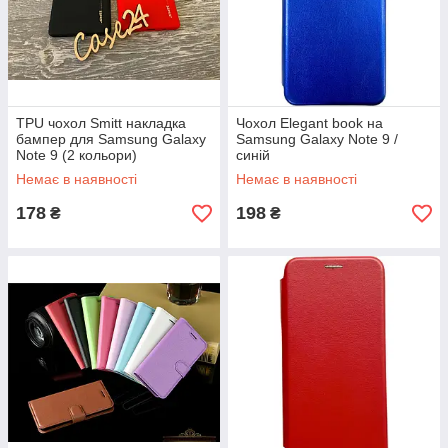
TPU чохол Smitt накладка
Чохол Elegant book на
бампер для Samsung Galaxy
Samsung Galaxy Note 9 /
Note 9 (2 кольори)
синій
Немає в наявності
Немає в наявності
178
198
₴
₴