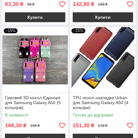
83,30
142,80
₴
₴
98 ₴
168 ₴
Купити
Купити
–15%
–15%
Гумовий 3D чохол Єдиноріг
TPU чохол накладка Urban
для Samsung Galaxy A50 (5
для Samsung Galaxy A50 (4
кольорів)
кольори)
В наявності
Готово до відправки
168,30
151,30
₴
₴
198 ₴
178 ₴