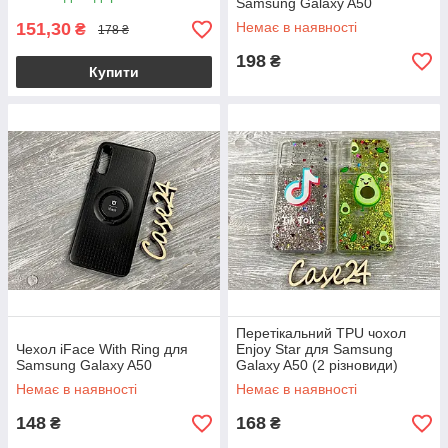
Samsung Galaxy A50
151,30
Немає в наявності
₴
178 ₴
198
₴
Купити
Перетікальний TPU чохол
Чехол iFace With Ring для
Enjoy Star для Samsung
Samsung Galaxy A50
Galaxy A50 (2 різновиди)
Немає в наявності
Немає в наявності
148
168
₴
₴