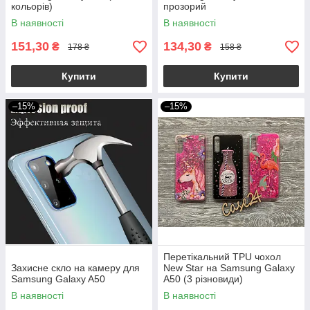
кольорів)
прозорий
В наявності
В наявності
151,30
134,30
₴
₴
178 ₴
158 ₴
Купити
Купити
–15%
–15%
Перетікальний TPU чохол
Захисне скло на камеру для
New Star на Samsung Galaxy
Samsung Galaxy A50
A50 (3 різновиди)
В наявності
В наявності