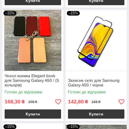
Купити
Купити
–15%
–15%
Чохол книжка Elegant book
для Samsung Galaxy A50 / (5
Захисне скло для Samsung
кольорів)
Galaxy A50 / чорне
Готово до відправки
Готово до відправки
168,30
142,80
₴
₴
198 ₴
168 ₴
Купити
Купити
–15%
–15%