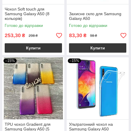
Чохол Soft touch для
Samsung Galaxy A50 (8
Захисне скло для Samsung
кольорів)
Galaxy A50
Готово до відправки
Готово до відправки
253,30
83,30
₴
₴
298 ₴
98 ₴
Купити
Купити
–15%
–15%
TPU чохол Gradient для
Ультратонкий чохол на
Samsung Galaxy A50 (5
Samsung Galaxy A50