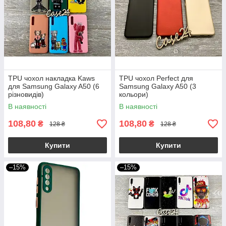
TPU чохол накладка Kaws
TPU чохол Perfect для
для Samsung Galaxy A50 (6
Samsung Galaxy A50 (3
різновидів)
кольори)
В наявності
В наявності
108,80
108,80
₴
₴
128 ₴
128 ₴
Купити
Купити
–15%
–15%