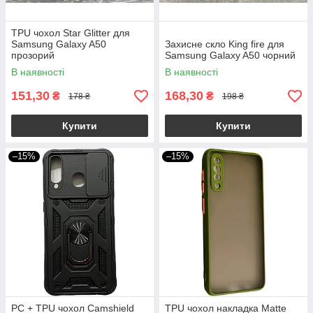
TPU чохол Star Glitter для
Samsung Galaxy A50
Захисне скло King fire для
прозорий
Samsung Galaxy A50 чорний
В наявності
В наявності
151,30
168,30
₴
₴
178 ₴
198 ₴
Купити
Купити
–15%
–15%
PC + TPU чохол Camshield
TPU чохол накладка Matte