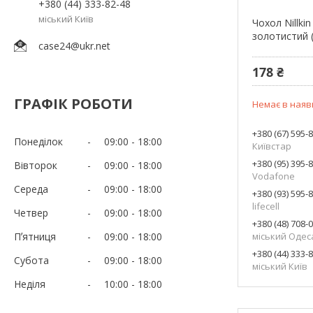
+380 (44) 333-82-48
міський Київ
Чохол Nillki
золотистий (
case24@ukr.net
178 ₴
ГРАФІК РОБОТИ
Немає в наяв
+380 (67) 595-
Понеділок
09:00
18:00
Київстар
+380 (95) 395-
Вівторок
09:00
18:00
Vodafone
Середа
09:00
18:00
+380 (93) 595-
lifecell
Четвер
09:00
18:00
+380 (48) 708-
Пʼятниця
09:00
18:00
міський Одес
+380 (44) 333-
Субота
09:00
18:00
міський Київ
Неділя
10:00
18:00