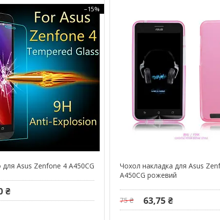
–15%
о для Asus Zenfone 4 A450CG
Чохол накладка для Asus Zen
A450CG рожевий
0 ₴
63,75 ₴
75 ₴