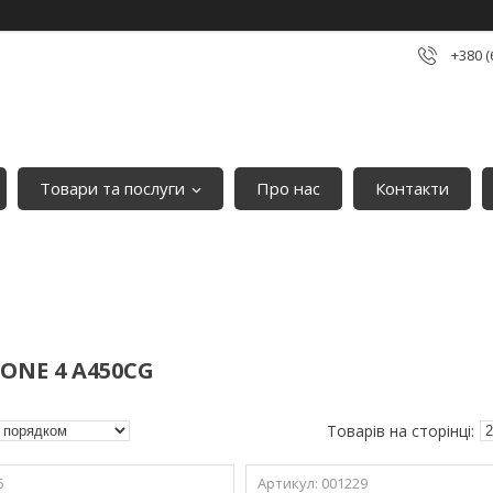
+380 (
Товари та послуги
Про нас
Контакти
ONE 4 A450CG
6
001229