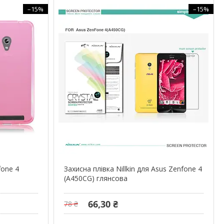
–15%
–15%
fone 4
Захисна плівка Nillkin для Asus Zenfone 4
(A450CG) глянсова
66,30 ₴
78 ₴