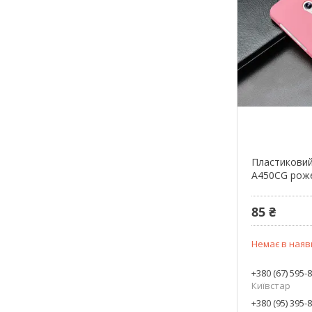
Пластиковий
A450CG рож
85 ₴
Немає в наяв
+380 (67) 595-
Київстар
+380 (95) 395-