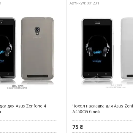
0
001231
дка для Asus Zenfone 4
Чохол накладка для Asus Zen
й
A450CG білий
75 ₴