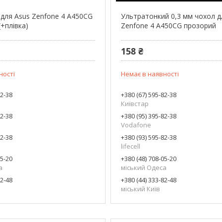
n для Asus Zenfone 4 A450CG
Ультратонкий 0,3 мм чохол д
+плівка)
Zenfone 4 A450CG прозорий
158 ₴
ності
Немає в наявності
82-38
+380 (67) 595-82-38
Київстар
82-38
+380 (95) 395-82-38
Vodafone
82-38
+380 (93) 595-82-38
lifecell
05-20
+380 (48) 708-05-20
а
міський Одеса
82-48
+380 (44) 333-82-48
міський Київ