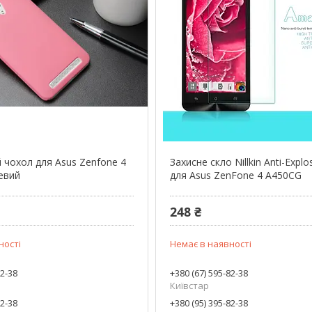
 чохол для Asus Zenfone 4
Захисне скло Nillkin Anti-Explo
евий
для Asus ZenFone 4 A450CG
248 ₴
ності
Немає в наявності
82-38
+380 (67) 595-82-38
Київстар
82-38
+380 (95) 395-82-38