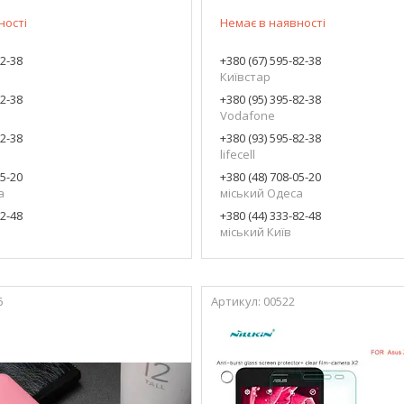
ності
Немає в наявності
82-38
+380 (67) 595-82-38
Київстар
82-38
+380 (95) 395-82-38
Vodafone
82-38
+380 (93) 595-82-38
lifecell
05-20
+380 (48) 708-05-20
а
міський Одеса
82-48
+380 (44) 333-82-48
міський Київ
6
00522