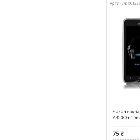
00123
Чохол накла
A450CG сіри
75 ₴