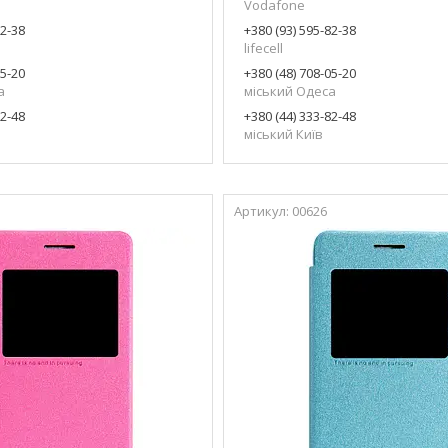
Vodafone
82-38
+380 (93) 595-82-38
lifecell
05-20
+380 (48) 708-05-20
а
міський Одеса
82-48
+380 (44) 333-82-48
міський Київ
00626