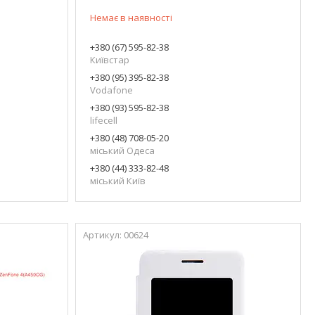
Немає в наявності
+380 (67) 595-82-38
Київстар
+380 (95) 395-82-38
Vodafone
+380 (93) 595-82-38
lifecell
+380 (48) 708-05-20
міський Одеса
+380 (44) 333-82-48
міський Київ
00624