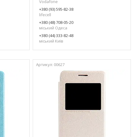
Vodafone
+380 (93) 595-82-38
lifecell
+380 (48) 708-05-20
міський Одеса
+380 (44) 333-82-48
міський Київ
00627