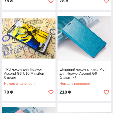
78
78
₴
₴
TPU чохол для Huawei
Шкіряний чохол-книжка Mofi
Ascend G6-U10 Міньйон
для Huawei Ascend G6
Стюарт
блакитний
Немає в наявності
Немає в наявності
78
218
₴
₴