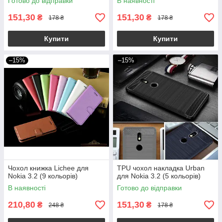
Готово до відправки
В наявності
151,30
151,30
₴
₴
178 ₴
178 ₴
Купити
Купити
–15%
–15%
Чохол книжка Lichee для
TPU чохол накладка Urban
Nokia 3.2 (9 кольорів)
для Nokia 3.2 (5 кольорів)
В наявності
Готово до відправки
210,80
151,30
₴
₴
248 ₴
178 ₴