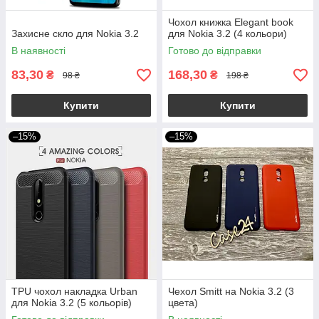
Чохол книжка Elegant book
Захисне скло для Nokia 3.2
для Nokia 3.2 (4 кольори)
В наявності
Готово до відправки
83,30
168,30
₴
₴
98 ₴
198 ₴
Купити
Купити
–15%
–15%
TPU чохол накладка Urban
Чехол Smitt на Nokia 3.2 (3
для Nokia 3.2 (5 кольорів)
цвета)