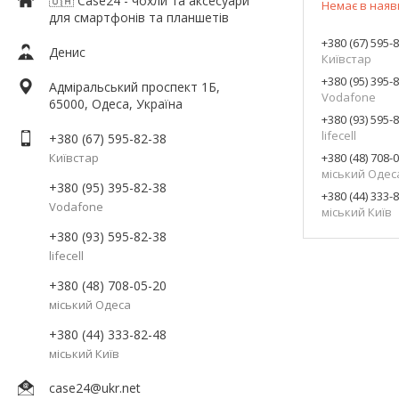
🇺🇦 Case24 - чохли та аксесуари
Немає в наяв
для смартфонів та планшетів
+380 (67) 595-
Денис
Київстар
+380 (95) 395-
Адміральський проспект 1Б,
Vodafone
65000, Одеса, Україна
+380 (93) 595-
lifecell
+380 (67) 595-82-38
Київстар
+380 (48) 708-
міський Одес
+380 (95) 395-82-38
+380 (44) 333-
Vodafone
міський Київ
+380 (93) 595-82-38
lifecell
+380 (48) 708-05-20
міський Одеса
+380 (44) 333-82-48
міський Київ
case24@ukr.net