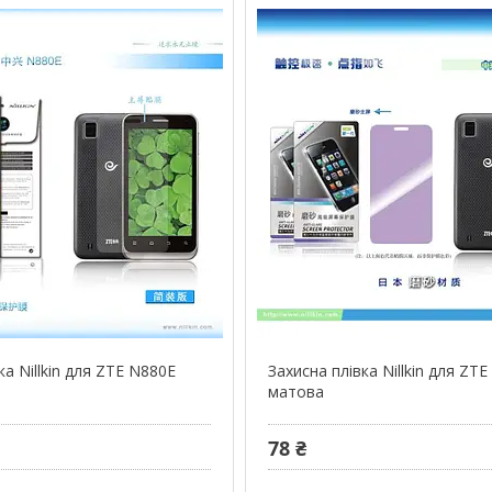
ка Nillkin для ZTE N880E
Захисна плівка Nillkin для ZT
матова
78 ₴