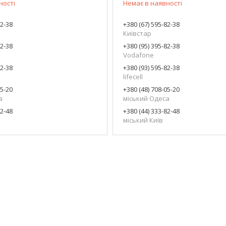
ності
Немає в наявності
82-38
+380 (67) 595-82-38
Київстар
82-38
+380 (95) 395-82-38
Vodafone
82-38
+380 (93) 595-82-38
lifecell
05-20
+380 (48) 708-05-20
а
міський Одеса
82-48
+380 (44) 333-82-48
міський Київ