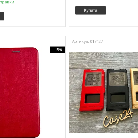
дправки
Купити
1
017427
–15%