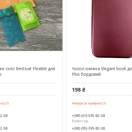
е скло Bestsuit Flexible для
Чохол книжка Elegant book дл
s
Plus бордовий
198 ₴
ності
Немає в наявності
82-38
+380 (67) 595-82-38
Київстар
82-38
+380 (95) 395-82-38