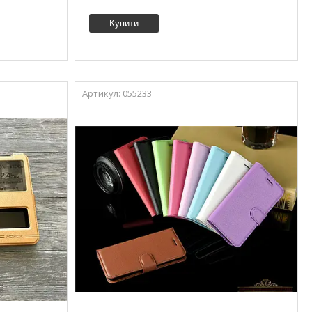
Купити
055233