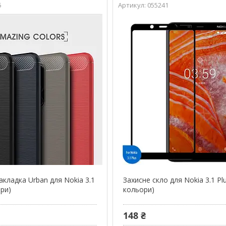
5
055241
кладка Urban для Nokia 3.1
Захисне скло для Nokia 3.1 Plu
ори)
кольори)
148 ₴