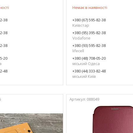
ності
Немає в наявності
82-38
+380 (67) 595-82-38
Київстар
82-38
+380 (95) 395-82-38
Vodafone
82-38
+380 (93) 595-82-38
lifecell
05-20
+380 (48) 708-05-20
а
міський Одеса
82-48
+380 (44) 333-82-48
міський Київ
6
088049