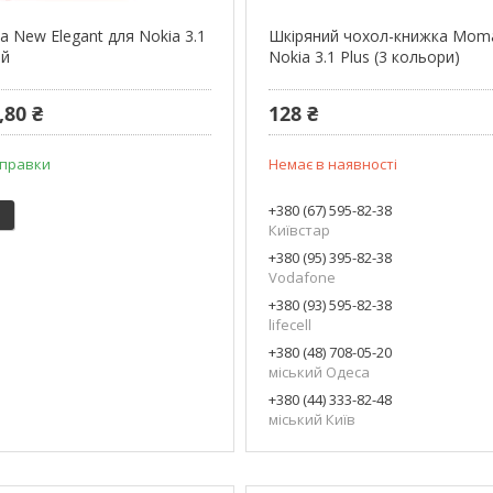
 New Elegant для Nokia 3.1
Шкіряний чохол-книжка Mom
ий
Nokia 3.1 Plus (3 кольори)
,80 ₴
128 ₴
дправки
Немає в наявності
+380 (67) 595-82-38
Київстар
+380 (95) 395-82-38
Vodafone
+380 (93) 595-82-38
lifecell
+380 (48) 708-05-20
міський Одеса
+380 (44) 333-82-48
міський Київ