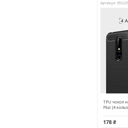
05523
TPU чохол на
Plus (4 коль
178 ₴