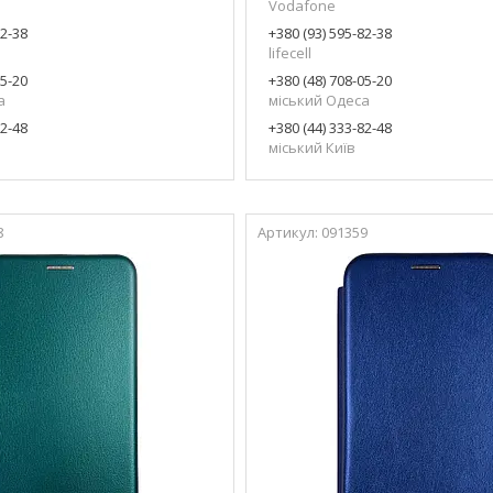
Vodafone
82-38
+380 (93) 595-82-38
lifecell
05-20
+380 (48) 708-05-20
а
міський Одеса
82-48
+380 (44) 333-82-48
міський Київ
8
091359