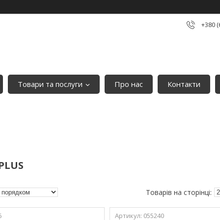
+380 (
Товари та послуги
Про нас
Контакти
 PLUS
6
055240