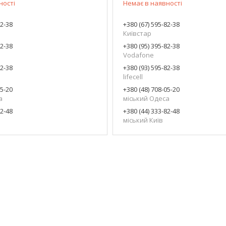
ності
Немає в наявності
82-38
+380 (67) 595-82-38
Київстар
82-38
+380 (95) 395-82-38
Vodafone
82-38
+380 (93) 595-82-38
lifecell
05-20
+380 (48) 708-05-20
а
міський Одеса
82-48
+380 (44) 333-82-48
міський Київ