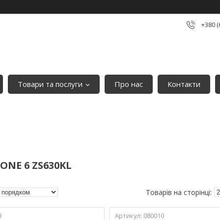
+380 (
Товари та послуги
Про нас
Контакти
ONE 6 ZS630KL
9
080010