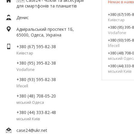
🇺🇦 Case24 - чохли та аксесуари
Немає в наяв
для смартфонів та планшетів
+380 (67) 595-
Денис
Київстар
+380 (95) 395-
Адміральський проспект 1Б,
Vodafone
65000, Одеса, Україна
+380 (93) 595-
lifecell
+380 (67) 595-82-38
Київстар
+380 (48) 708-
міський Одес
+380 (95) 395-82-38
+380 (44) 333-
Vodafone
міський Київ
+380 (93) 595-82-38
lifecell
+380 (48) 708-05-20
міський Одеса
+380 (44) 333-82-48
міський Київ
case24@ukr.net