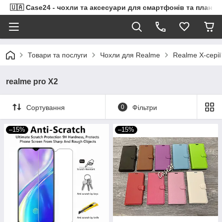
🇺🇦 Case24 - чохли та аксесуари для смартфонів та планше
Товари та послуги
Чохли для Realme
Realme X-серії
realme pro X2
Сортування
0
Фільтри
–15%
–15%