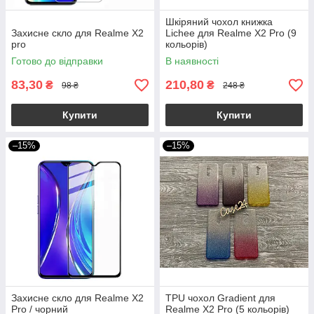
Шкіряний чохол книжка
Захисне скло для Realme X2
Lichee для Realme X2 Pro (9
pro
кольорів)
Готово до відправки
В наявності
83,30
210,80
₴
₴
98 ₴
248 ₴
Купити
Купити
–15%
–15%
Захисне скло для Realme X2
TPU чохол Gradient для
Pro / чорний
Realme X2 Pro (5 кольорів)