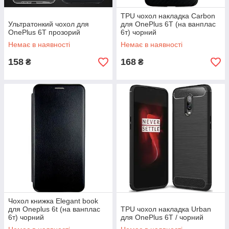
TPU чохол накладка Carbon
Ультратонкий чохол для
для OnePlus 6T (на ванплас
OnePlus 6T прозорий
6т) чорний
Немає в наявності
Немає в наявності
158
168
₴
₴
Чохол книжка Elegant book
для Oneplus 6t (на ванплас
TPU чохол накладка Urban
6т) чорний
для OnePlus 6T / чорний