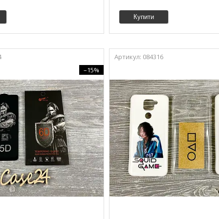
Купити
4
084316
–15%