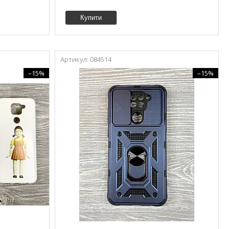
Купити
084514
–15%
–15%