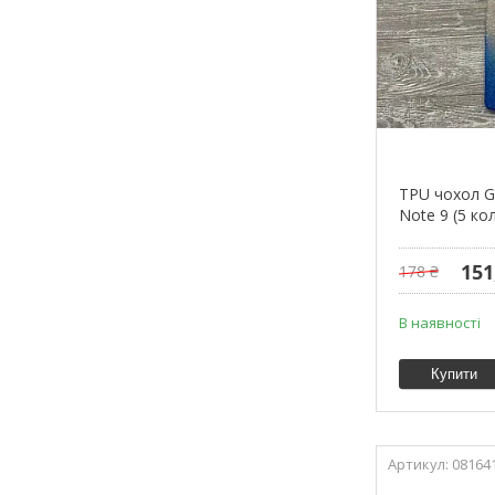
TPU чохол Gr
Note 9 (5 ко
151
178 ₴
В наявності
Купити
08164