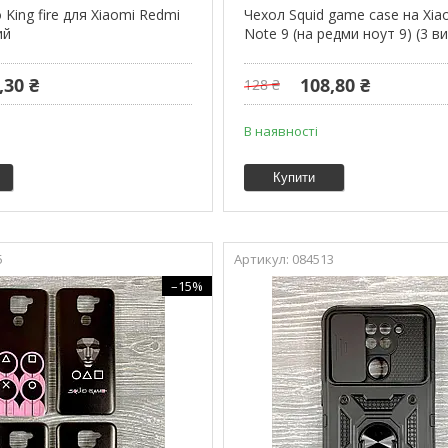
 King fire для Xiaomi Redmi
Чехол Squid game case на Xia
ий
Note 9 (на редми ноут 9) (3 в
,30 ₴
108,80 ₴
128 ₴
В наявності
Купити
5
084513
–15%