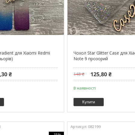
adient для Xiaomi Redmi
Чохол Star Glitter Case для X
льорів)
Note 9 прозорий
,30 ₴
125,80 ₴
148 ₴
В наявності
Купити
1
082199
–15%