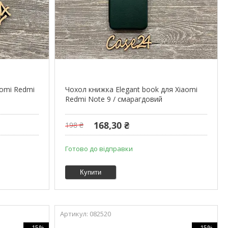
iaomi Redmi
Чохол книжка Elegant book для Xiaomi
Redmi Note 9 / смарагдовий
168,30 ₴
198 ₴
Готово до відправки
Купити
082520
–15%
–15%