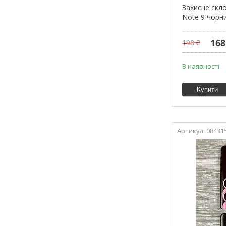
Захисне скло
Note 9 чорн
168
198 ₴
В наявності
Купити
08431