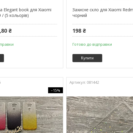
 Elegant book для Xiaomi
Захисне скло для Xiaomi Redm
 / (5 кольорів)
чорний
,80 ₴
198 ₴
дправки
Готово до відправки
Купити
5
081442
–15%