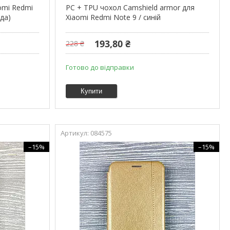
omi Redmi
PC + TPU чохол Camshield armor для
ида)
Xiaomi Redmi Note 9 / синій
193,80 ₴
228 ₴
Готово до відправки
Купити
084575
–15%
–15%