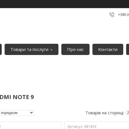
+380 (
Товари та послуги
Про нас
Контакти
DMI NOTE 9
2
081459