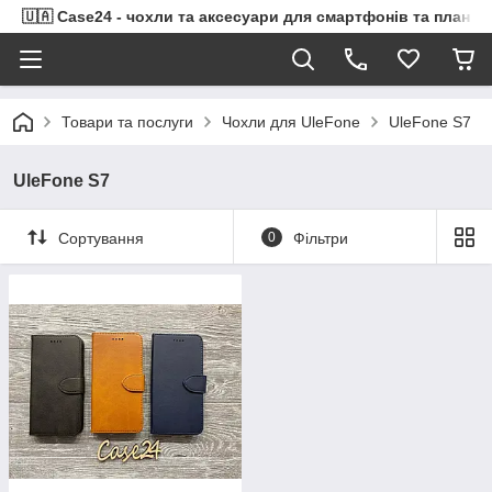
🇺🇦 Case24 - чохли та аксесуари для смартфонів та планше
Товари та послуги
Чохли для UleFone
UleFone S7
UleFone S7
Сортування
0
Фільтри