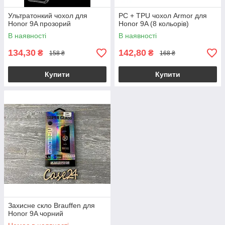
Ультратонкий чохол для
PC + TPU чохол Armor для
Honor 9A прозорий
Honor 9A (8 кольорів)
В наявності
В наявності
134,30
142,80
₴
₴
158 ₴
168 ₴
Купити
Купити
Захисне скло Brauffen для
Honor 9A чорний