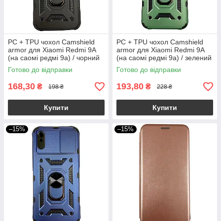
PC + TPU чохол Camshield
PC + TPU чохол Camshield
armor для Xiaomi Redmi 9A
armor для Xiaomi Redmi 9A
(на саомі редмі 9а) / чорний
(на саомі редмі 9а) / зелений
Готово до відправки
Готово до відправки
168,30
193,80
₴
₴
198 ₴
228 ₴
Купити
Купити
–15%
–15%