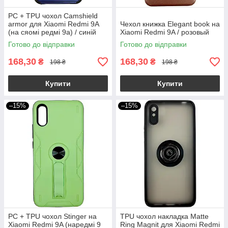
PC + TPU чохол Camshield
armor для Xiaomi Redmi 9A
Чехол книжка Elegant book на
(на сяомі редмі 9а) / синій
Xiaomi Redmi 9A / розовый
Готово до відправки
Готово до відправки
168,30
168,30
₴
₴
198 ₴
198 ₴
Купити
Купити
–15%
–15%
PC + TPU чохол Stinger на
TPU чохол накладка Matte
Xiaomi Redmi 9A (наредмі 9
Ring Magnit для Xiaomi Redmi