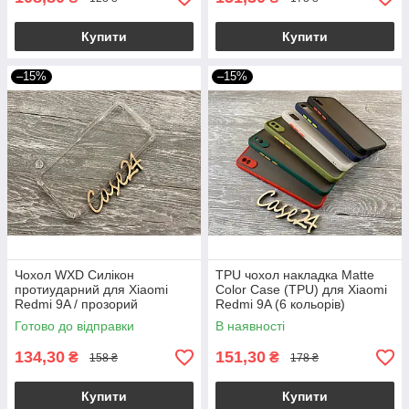
Купити
Купити
–15%
–15%
Чохол WXD Силікон
TPU чохол накладка Matte
протиударний для Xiaomi
Color Case (TPU) для Xiaomi
Redmi 9A / прозорий
Redmi 9A (6 кольорів)
Готово до відправки
В наявності
134,30
151,30
₴
₴
158 ₴
178 ₴
Купити
Купити