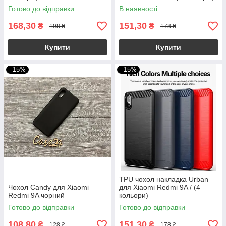
Готово до відправки
В наявності
168,30
151,30
₴
₴
198 ₴
178 ₴
Купити
Купити
–15%
–15%
TPU чохол накладка Urban
Чохол Candy для Xiaomi
для Xiaomi Redmi 9A / (4
Redmi 9A чорний
кольори)
Готово до відправки
Готово до відправки
108,80
151,30
₴
₴
128 ₴
178 ₴