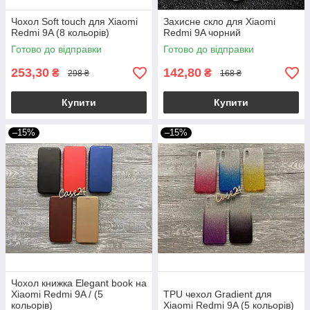
Чохол Soft touch для Xiaomi
Захисне скло для Xiaomi
Redmi 9A (8 кольорів)
Redmi 9A чорний
Готово до відправки
Готово до відправки
253,30
142,80
₴
₴
298 ₴
168 ₴
Купити
Купити
–15%
–15%
Чохол книжка Elegant book на
Xiaomi Redmi 9A / (5
TPU чехол Gradient для
кольорів)
Xiaomi Redmi 9A (5 кольорів)