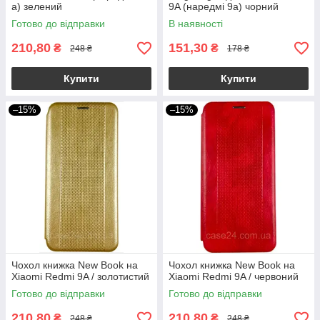
а) зелений
9A (наредмі 9а) чорний
Готово до відправки
В наявності
210,80
151,30
₴
₴
248 ₴
178 ₴
Купити
Купити
–15%
–15%
Чохол книжка New Book на
Чохол книжка New Book на
Xiaomi Redmi 9A / золотистий
Xiaomi Redmi 9A / червоний
Готово до відправки
Готово до відправки
210,80
210,80
₴
₴
248 ₴
248 ₴