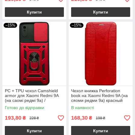
Купити
Купити
–15%
–15%
PC + TPU чохол Camshield
Чехол книжка Perforation
armor для Xiaomi Redmi 9A
book на Xiaomi Redmi 9A (на
(на саомі редмі 9а) /
сяоми редми 9а) красный
червоний
Готово до відправки
В наявності
193,80
168,30
₴
₴
228 ₴
198 ₴
Купити
Купити