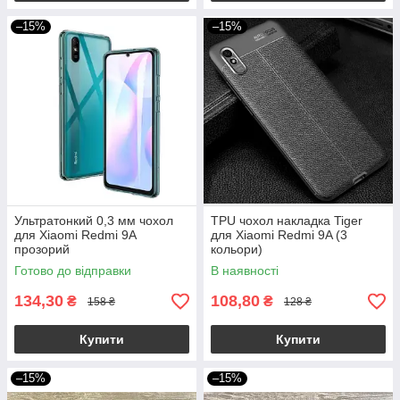
–15%
–15%
Ультратонкий 0,3 мм чохол
TPU чохол накладка Tiger
для Xiaomi Redmi 9A
для Xiaomi Redmi 9A (3
прозорий
кольори)
Готово до відправки
В наявності
134,30
108,80
₴
₴
158 ₴
128 ₴
Купити
Купити
–15%
–15%