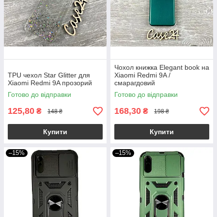
Чохол книжка Elegant book на
TPU чехол Star Glitter для
Xiaomi Redmi 9A /
Xiaomi Redmi 9A прозорий
смарагдовий
Готово до відправки
Готово до відправки
125,80
168,30
₴
₴
148 ₴
198 ₴
Купити
Купити
–15%
–15%