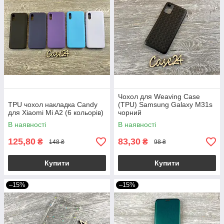
Чохол для Weaving Case
TPU чохол накладка Candy
(TPU) Samsung Galaxy M31s
для Xiaomi Mi A2 (6 кольорів)
чорний
В наявності
В наявності
125,80
83,30
₴
₴
148 ₴
98 ₴
Купити
Купити
–15%
–15%