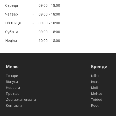
Середа
09:00
18:00
Четвер
09:00
18:00
Пʼятниця
09:00
18:00
Субота
09:00
18:00
Неділя
10:00
18:00
Меню
Бренди
Товари
Nillkin
Відгуки
Imak
Новости
Mofi
Про нас
Melkco
Доставка і оплата
Tetded
Контакти
Rock