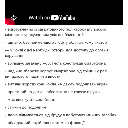
- виготовлений із загартованого полікарбонату високої
міцності з урахуванням усіх особливостей
- щільно, без найменшого люфту облягає комунікатор
— у чохлі є всі необхідні отвори для доступу до органів
керування
- збільшує загальну жорсткість конструкції смартфона
- надійно збереже корпус смартфона від тріщин у разі
випадкового падіння з висоти
- витичні жорсткі краї чохла не дають подряпати екран
- приємний на дотик і абсолютно не ковзає в руках
- має високу зносостійкість
- стійкий до подряпин
- легко відмивається від бруду в побутових мийних засобах
- обладнаний надійною системою фіксації