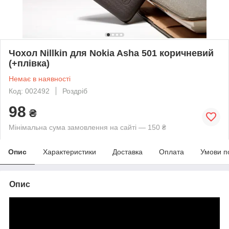
Чохол Nillkin для Nokia Asha 501 коричневий
(+плівка)
Немає в наявності
Код: 002492
Роздріб
98
₴
Мінімальна сума замовлення на сайті — 150 ₴
Опис
Характеристики
Доставка
Оплата
Умови п
Опис