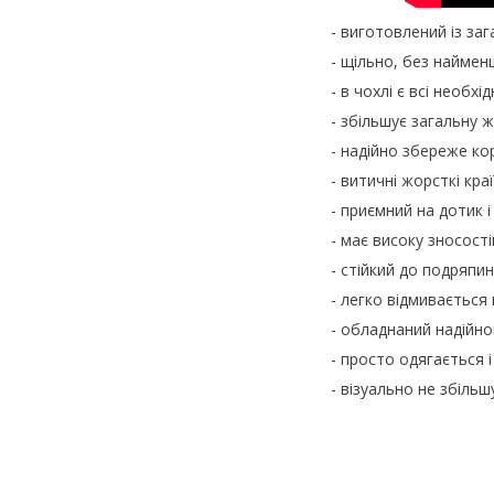
- виготовлений із за
- щільно, без найме
- в чохлі є всі необх
- збільшує загальну 
- надійно збереже ко
- витичні жорсткі кр
- приємний на дотик 
- має високу зносості
- стійкий до подряпин
- легко відмивається
- обладнаний надійно
- просто одягається 
- візуально не збіль