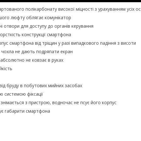
гартованого полікарбонату високої міцності з урахуванням усіх 
ншого люфту облягає комунікатор
ідні отвори для доступу до органів керування
жорсткість конструкції смартфона
рпус смартфона від тріщин у разі випадкового падіння з висоти
аї чохла не дають подряпати екран
і абсолютно не ковзає в руках
йкість
 від бруду в побутових мийних засобах
ю системою фіксації
і знімається з пристрою, водночас не псує його корпус
шує габарити смартфона