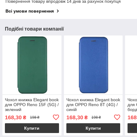
Повернення товару впродовж 14 днів за рахунок покупця
Всі умови повернення
Подібні товари компанії
Чохол книжка Elegant book
Чохол книжка Elegant book
Чохо
для OPPO Reno 15F (5G) /
для OPPO Reno 8T (4G) /
для 
зелений
синій
бор
168,30
168,30
168
₴
₴
198 ₴
198 ₴
Купити
Купити