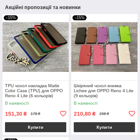
Акційні пропозиції та новинки
–15%
–15%
TPU чохол накладка Matte
Шкіряний чохол книжка
Color Case (TPU) для OPPO
Lichee для OPPO Reno 4 Lite
Reno 4 Lite (6 кольорів)
(9 кольорів)
В наявності
В наявності
151,30
210,80
₴
₴
178 ₴
248 ₴
Купити
Купити