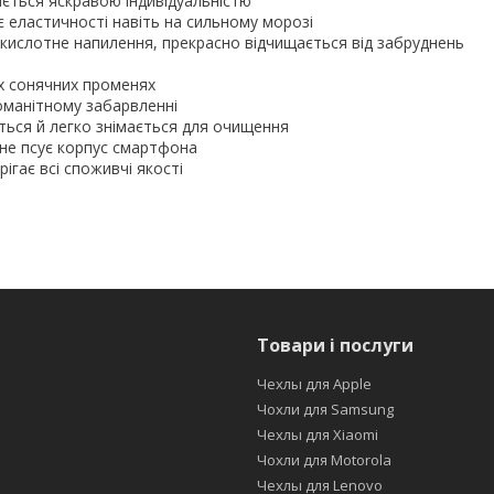
ляється яскравою індивідуальністю
є еластичності навіть на сильному морозі
икислотне напилення, прекрасно відчищається від забруднень
их сонячних променях
номанітному забарвленні
ться й легко знімається для очищення
 не псує корпус смартфона
ігає всі споживчі якості
Товари і послуги
Чехлы для Apple
Чохли для Samsung
Чехлы для Xiaomi
Чохли для Motorola
Чехлы для Lenovo