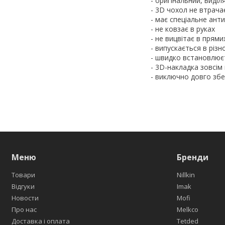
- оригінальний, виді
- 3D чохол не втрача
- має спеціальне ант
- не ковзає в руках
- не вицвітає в прям
- випускається в різ
- швидко встановлює
- 3D-накладка зовсім
- виключно довго збер
Меню
Бренди
Товари
Nillkin
Відгуки
Imak
Новости
Mofi
Про нас
Melkco
Доставка і оплата
Tetded