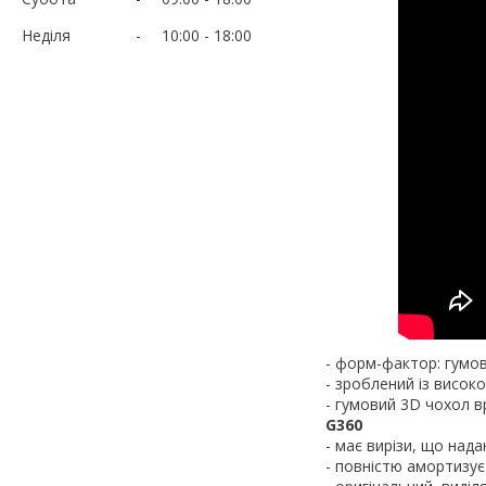
Неділя
10:00
18:00
- форм-фактор: гумо
- зроблений із високо
- гумовий 3D чохол в
G360
- має вирізи, що над
- повністю амортизує 