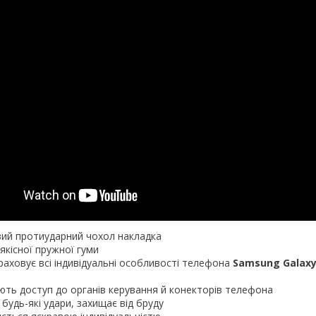
вий протиударний чохол накладка
якісної пружної гуми
раховує всі індивідуальні особливості телефона
Samsung Galaxy
ають доступ до органів керування й конекторів телефона
будь-які удари, захищає від бруду