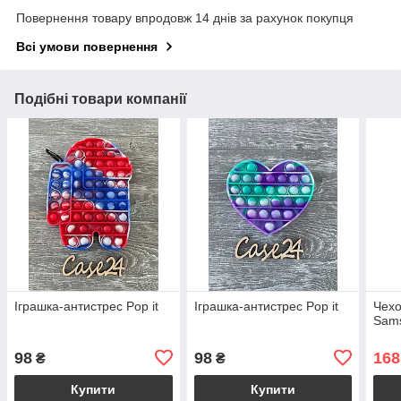
Повернення товару впродовж 14 днів за рахунок покупця
Всі умови повернення
Подібні товари компанії
Іграшка-антистрес Pop it
Іграшка-антистрес Pop it
Чехо
Sams
98
98
168
₴
₴
Купити
Купити