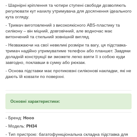
- Шарнірні кріплення та чотири ступені свободи дозволяють
регулювати кут нахилу утримувача для досягнення ідеального
кута огляду.
- Тримач виготовлений з високоякісного ABS-пластику та
силікону – він міцний, довговічний, але водночас має
витончений та стильний зовнішній вигляд.
- Незважаючи на свої невеликі розміри та вагу, ця підставка-
тримач надійно утримуватиме телефон або планшет. Завдяки
доладній конструкції ви зможете легко взяти її з собою куди
завгодно, поклавши в сумку або рюкзак.
- Основа підставки має протиковзні силіконові накладки, які не
дають їй ковзати по поверхні.
Основні характеристики:
- Бренд:
Hoco
- Модель:
PH34
- Тип пристрою: багатофункціональна складна підставка для