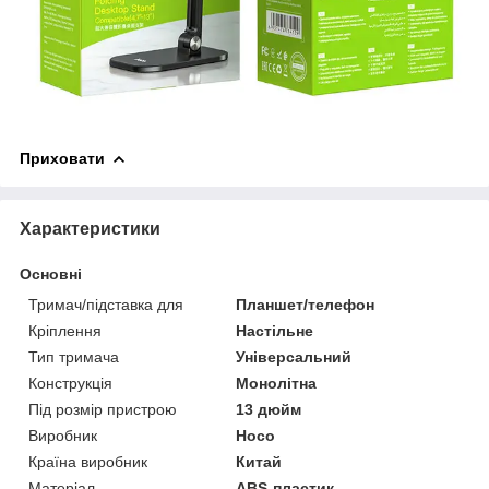
Приховати
Характеристики
Основні
Тримач/підставка для
Планшет/телефон
Кріплення
Настільне
Тип тримача
Універсальний
Конструкція
Монолітна
Під розмір пристрою
13 дюйм
Виробник
Hoco
Країна виробник
Китай
Матеріал
ABS-пластик