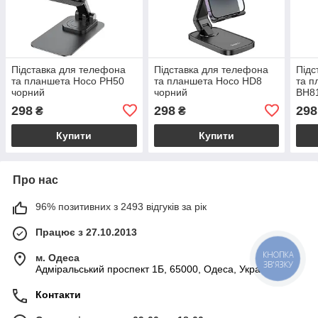
Підставка для телефона
Підставка для телефона
Підс
та планшета Hoco PH50
та планшета Hoco HD8
та п
чорний
чорний
BH81
10")
298
298
298
₴
₴
Купити
Купити
Про нас
96% позитивних з 2493 відгуків за рік
Працює з 27.10.2013
КНОПКА
м. Одеса
ЗВ'ЯЗКУ
Адміральський проспект 1Б, 65000, Одеса, Україна
Контакти