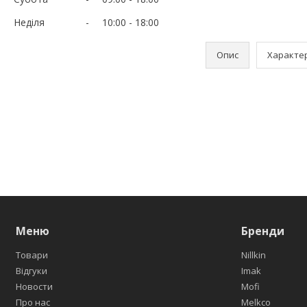
Неділя
10:00
18:00
Опис
Характе
Меню
Бренди
Товари
Nillkin
Відгуки
Imak
Новости
Mofi
Про нас
Melkco