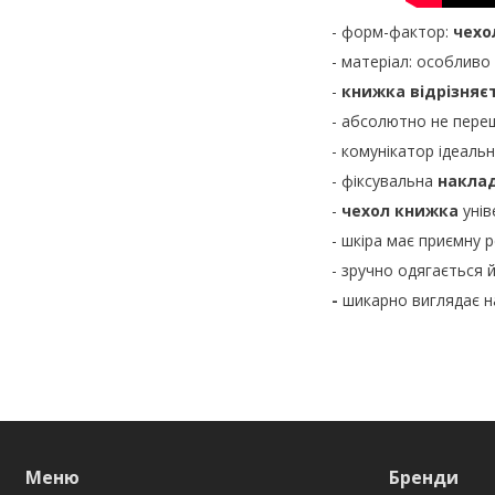
- форм-фактор:
чехо
- матеріал: особливо
-
книжка відрізняє
- абсолютно не пере
- комунікатор ідеаль
- фіксувальна
накла
-
чехол книжка
унів
- шкіра має приємну 
- зручно одягається 
-
шикарно виглядає н
Меню
Бренди