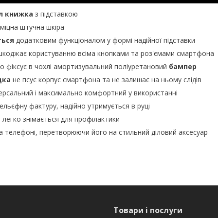
л книжка
з підставкою
 міцна штучна шкіра
ться
додатковим функціоналом у формі надійної підставки
шкоджає користуванню всіма кнопками та роз'ємами смартфона
но фіксує в чохлі амортизувальний поліуретановий
бампер
дка
не псує корпус смартфона та не залишає на ньому слідів
ерсальний і максимально комфортний у використанні
рельєфну фактуру, надійно утримується в руці
й легко знімається для профілактики
а телефоні, перетворюючи його на стильний діловий аксесуар
Товари і послуги