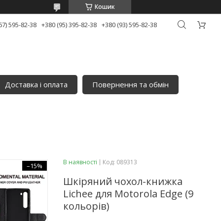
Кошик
67) 595-82-38
+380 (95) 395-82-38
+380 (93) 595-82-38
Доставка і оплата
Повернення та обмін
В наявності
Код:
089313
–15%
Шкіряний чохол-книжка
Lichee для Motorola Edge (9
кольорів)