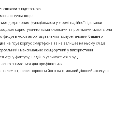
л книжка
з підставкою
 міцна штучна шкіра
ться
додатковим функціоналом у формі надійної підставки
шкоджає користуванню всіма кнопками та роз'ємами смартфона
но фіксує в чохлі амортизувальний поліуретановий
бампер
дка
не псує корпус смартфона та не залишає на ньому слідів
ерсальний і максимально комфортний у використанні
рельєфну фактуру, надійно утримується в руці
й легко знімається для профілактики
а телефоні, перетворюючи його на стильний діловий аксесуар