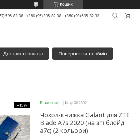
Кошик
67) 595-82-38
+380 (95) 395-82-38
+380 (93) 595-82-38
Доставка і оплата
Повернення та обмін
В наявності
Код:
084602
–15%
Чохол-книжка Galant для ZTE
Blade A7s 2020 (на зті блейд
а7с) (2 кольори)