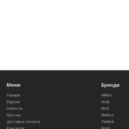
Меню
Бренди
Товари
Nillkin
Відгуки
Imak
Новости
Mofi
Про нас
Melkco
Доставка і оплата
Tetded
Контакти
Rock