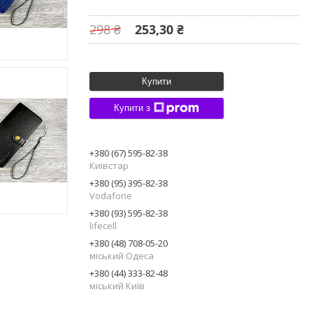
298 ₴
253,30 ₴
Купити
Купити з
+380 (67) 595-82-38
Київстар
+380 (95) 395-82-38
Vodafone
+380 (93) 595-82-38
lifecell
+380 (48) 708-05-20
міський Одеса
+380 (44) 333-82-48
міський Київ