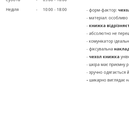
Неділя
10:00
18:00
- форм-фактор:
чехо
- матеріал: особливо
-
книжка відрізняє
- абсолютно не пере
- комунікатор ідеаль
- фіксувальна
накла
-
чехол книжка
унів
- шкіра має приємну 
- зручно одягається 
-
шикарно виглядає н