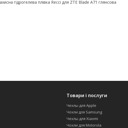
ахисна гідрогелева плівка Recci для ZTE Blade A71 глянсова
Товари і послуги
Чехлы для Apple
Чохли для Samsung
Чехлы для Xiaomi
Чохли для Motorola