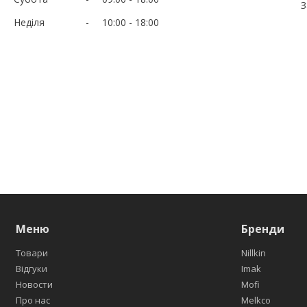
З
Неділя
10:00
18:00
Меню
Бренди
Товари
Nillkin
Відгуки
Imak
Новости
Mofi
Про нас
Melkco