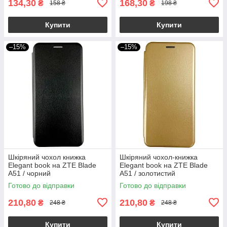
134,30
168,30
₴
₴
158 ₴
198 ₴
Купити
Купити
–15%
–15%
Шкіряний чохол книжка
Шкіряний чохол-книжка
Elegant book на ZTE Blade
Elegant book на ZTE Blade
A51 / чорний
A51 / золотистий
Готово до відправки
Готово до відправки
210,80
210,80
₴
₴
248 ₴
248 ₴
Купити
Купити