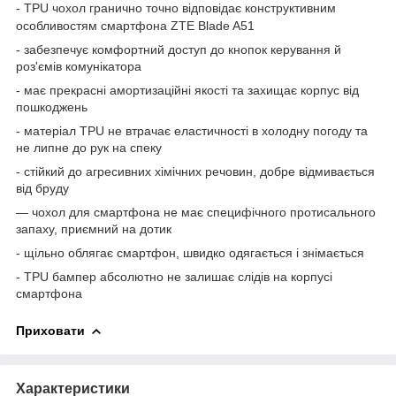
-
TPU
чохол гранично точно відповідає конструктивним
особливостям смартфона ZTE Blade A51
- забезпечує комфортний доступ до кнопок керування й
роз'ємів комунікатора
- має прекрасні амортизаційні якості та захищає корпус від
пошкоджень
- матеріал
TPU
не втрачає еластичності в холодну погоду та
не липне до рук на спеку
- стійкий до агресивних хімічних речовин, добре відмивається
від бруду
— чохол для смартфона не має специфічного протисального
запаху, приємний на дотик
- щільно облягає смартфон, швидко одягається і знімається
-
TPU
бампер абсолютно не залишає слідів на корпусі
смартфона
Приховати
Характеристики