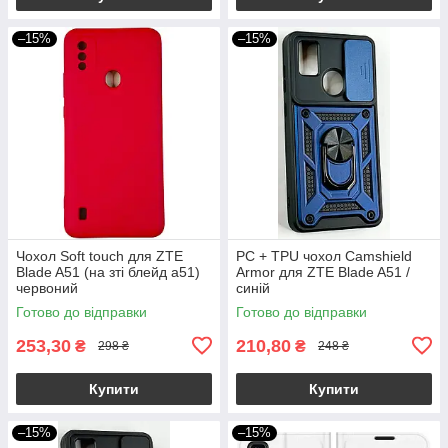
–15%
–15%
Чохол Soft touch для ZTE
PC + TPU чохол Camshield
Blade A51 (на зті блейд а51)
Armor для ZTE Blade A51 /
червоний
синій
Готово до відправки
Готово до відправки
253,30
210,80
₴
₴
298 ₴
248 ₴
Купити
Купити
–15%
–15%