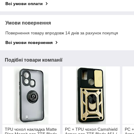
Всі умови оплати
Умови повернення
Повернення товару впродовж 14 днів за рахунок покупця
Всі умови повернення
Подібні товари компанії
TPU чохол накладка Matte
PC + TPU чохол Camshield
PC +
Ring Magnit для ZTE Blade
Armor для ZTE Blade A51 /
Armo