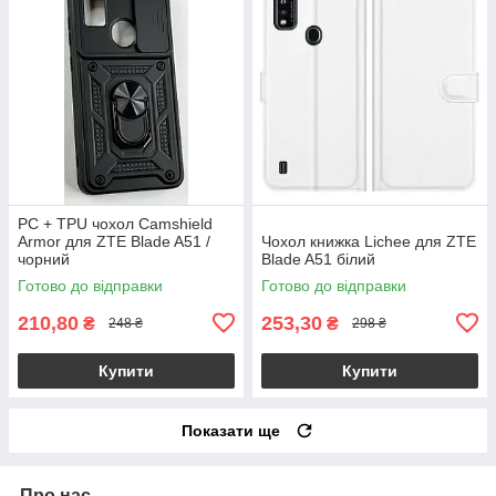
PC + TPU чохол Camshield
Armor для ZTE Blade A51 /
Чохол книжка Lichee для ZTE
чорний
Blade A51 білий
Готово до відправки
Готово до відправки
210,80
253,30
₴
₴
248 ₴
298 ₴
Купити
Купити
Показати ще
Про нас