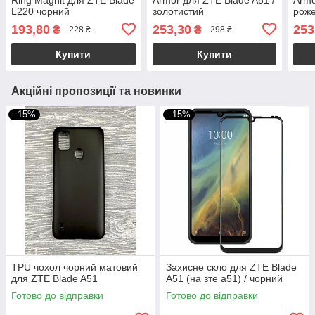
L220 чорний
золотистий
рож
193,80
253,30
253
₴
₴
228 ₴
298 ₴
Купити
Купити
Акційні пропозиції та новинки
–15%
–15%
TPU чохол чорний матовий
Захисне скло для ZTE Blade
для ZTE Blade A51
A51 (на зте а51) / чорний
Готово до відправки
Готово до відправки