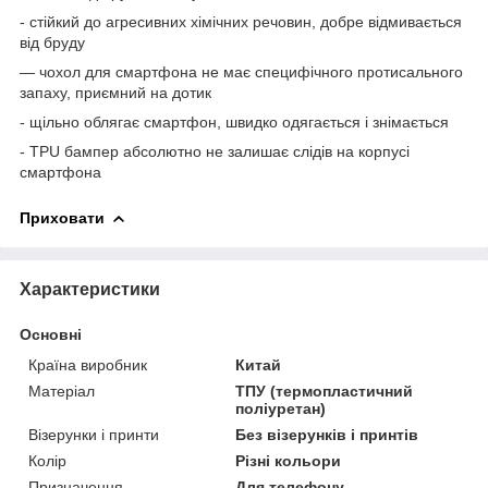
- стійкий до агресивних хімічних речовин, добре відмивається
від бруду
— чохол для смартфона не має специфічного протисального
запаху, приємний на дотик
- щільно облягає смартфон, швидко одягається і знімається
-
TPU
бампер абсолютно не залишає слідів на корпусі
смартфона
Приховати
Характеристики
Основні
Країна виробник
Китай
Матеріал
ТПУ (термопластичний
поліуретан)
Візерунки і принти
Без візерунків і принтів
Колір
Різні кольори
Призначення
Для телефону