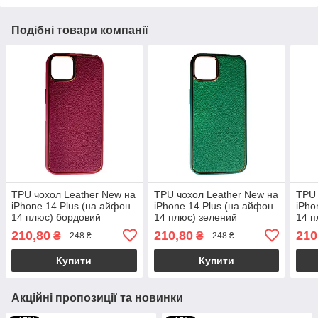
Подібні товари компанії
TPU чохол Leather New на
TPU чохол Leather New на
TPU 
iPhone 14 Plus (на айфон
iPhone 14 Plus (на айфон
iPho
14 плюс) бордовий
14 плюс) зелений
14 п
210,80
210,80
210
₴
₴
248 ₴
248 ₴
Купити
Купити
Акційні пропозиції та новинки