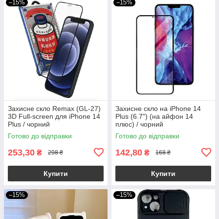
–15%
–15%
Захисне скло Remax (GL-27)
Захисне скло на iPhone 14
3D Full-screen для iPhone 14
Plus (6.7") (на айфон 14
Plus / чорний
плюс) / чорний
Готово до відправки
Готово до відправки
253,30
142,80
₴
₴
298 ₴
168 ₴
Купити
Купити
–15%
–15%