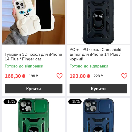
PC + TPU чохол Camshield
Гумовий 3D чохол для iPhone
armor для iPhone 14 Plus /
14 Plus / Finger cat
чорний
Готово до відправки
Готово до відправки
168,30
193,80
₴
₴
198 ₴
228 ₴
Купити
Купити
–15%
–15%