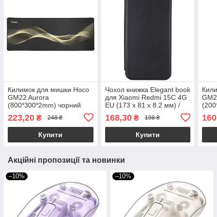
Килимок для мишки Hoco
Чохол книжка Elegant book
Кили
GM22 Aurora
для Xiaomi Redmi 15C 4G
GM2
(800*300*2mm) чорний
EU (173 x 81 x 8.2 мм) /
(200
чорний
223,20
168,30
160
₴
₴
248 ₴
198 ₴
Купити
Купити
Акційні пропозиції та новинки
–10%
–10%