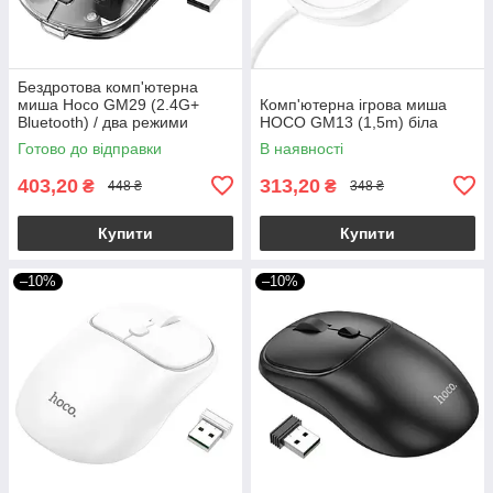
Бездротова комп'ютерна
миша Hoco GM29 (2.4G+
Комп'ютерна ігрова миша
Bluetooth) / два режими
HOCO GM13 (1,5m) біла
підключення / чорний
Готово до відправки
В наявності
403,20
313,20
₴
₴
448 ₴
348 ₴
Купити
Купити
–10%
–10%