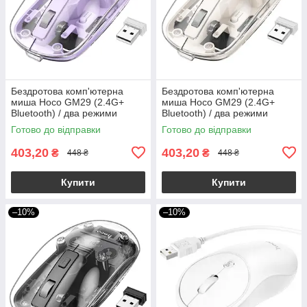
Бездротова комп'ютерна
Бездротова комп'ютерна
миша Hoco GM29 (2.4G+
миша Hoco GM29 (2.4G+
Bluetooth) / два режими
Bluetooth) / два режими
підключення / фіолетовий
підключення / білий
Готово до відправки
Готово до відправки
403,20
403,20
₴
₴
448 ₴
448 ₴
Купити
Купити
–10%
–10%