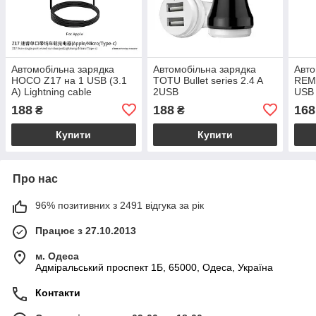
Автомобільна зарядка
Автомобільна зарядка
Авто
HOCO Z17 на 1 USB (3.1
TOTU Bullet series 2.4 A
REMA
A) Lightning cable
2USB
USB 
188
188
168
₴
₴
Купити
Купити
Про нас
96% позитивних з 2491 відгука за рік
Працює з 27.10.2013
м. Одеса
Адміральський проспект 1Б, 65000, Одеса, Україна
Контакти