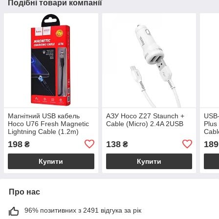
Подібні товари компанії
Магнітний USB кабель
АЗУ Hoco Z27 Staunch +
USB
Hoco U76 Fresh Magnetic
Cable (Micro) 2.4A 2USB
Plus
Lightning Cable (1.2m)
Cabl
198
138
189
₴
₴
Купити
Купити
Про нас
96% позитивних з 2491 відгука за рік