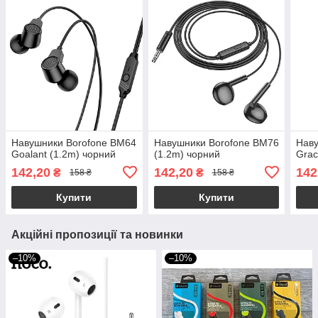
Навушники Borofone BM64
Навушники Borofone BM76
Наву
Goalant (1.2m) чорний
(1.2m) чорний
Grac
142,20
142,20
142
₴
₴
158 ₴
158 ₴
Купити
Купити
Акційні пропозиції та новинки
–10%
–10%