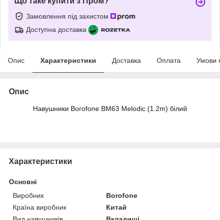
Що таке купити з Пром?
Замовлення під захистом
Доступна доставка
Опис
Характеристики
Доставка
Оплата
Умови 
Опис
Навушники Borofone BM63 Melodic (1.2m) білий
Характеристики
Основні
Виробник
Borofone
Країна виробник
Китай
Вид навушників
Вкладиші