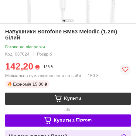
Навушники Borofone BM63 Melodic (1.2m)
білий
Готово до відправки
Код: 087624
Роздріб
142,20
₴
158 ₴
Мінімальна сума замовлення на сайті — 150 ₴
Економія
15.80 ₴
Купити
або
Купити з