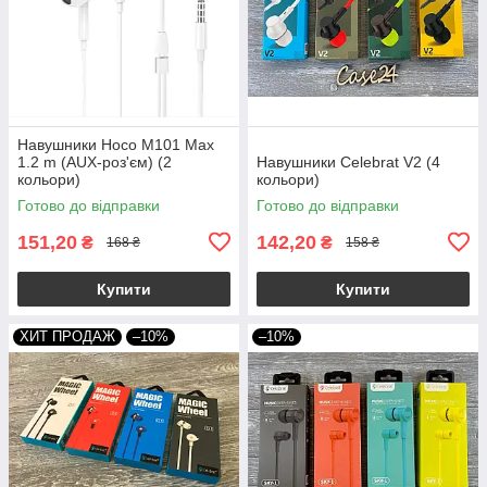
Навушники Hoco M101 Max
1.2 m (AUX-роз'єм) (2
Навушники Celebrat V2 (4
кольори)
кольори)
Готово до відправки
Готово до відправки
151,20
142,20
₴
₴
168 ₴
158 ₴
Купити
Купити
ХИТ ПРОДАЖ
–10%
–10%