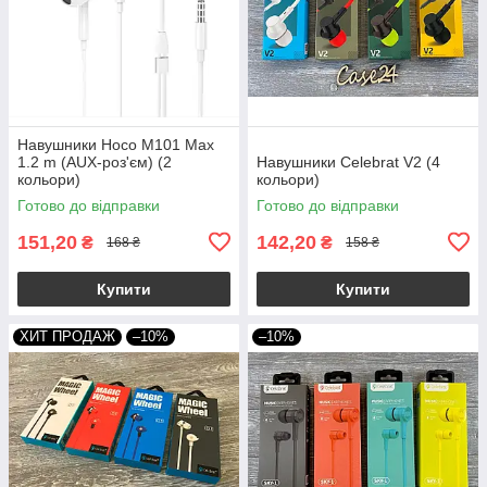
Навушники Hoco M101 Max
1.2 m (AUX-роз'єм) (2
Навушники Celebrat V2 (4
кольори)
кольори)
Готово до відправки
Готово до відправки
151,20
142,20
₴
₴
168 ₴
158 ₴
Купити
Купити
ХИТ ПРОДАЖ
–10%
–10%