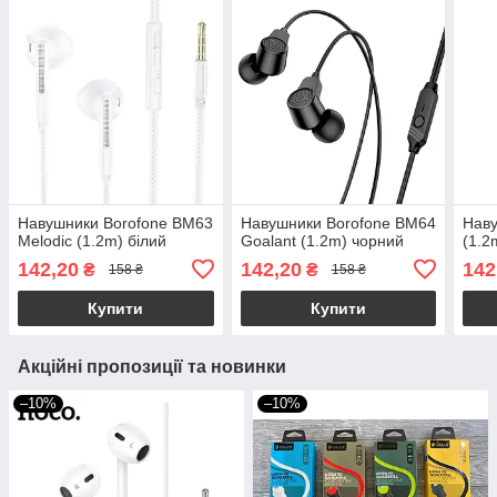
Навушники Borofone BM63
Навушники Borofone BM64
Наву
Melodic (1.2m) білий
Goalant (1.2m) чорний
(1.2
142,20
142,20
142
₴
₴
158 ₴
158 ₴
Купити
Купити
Акційні пропозиції та новинки
–10%
–10%