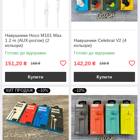
Навушники Hoco M101 Max
1.2 m (AUX-роз'єм) (2
Навушники Celebrat V2 (4
кольори)
кольори)
Готово до відправки
Готово до відправки
151,20
142,20
₴
₴
168 ₴
158 ₴
Купити
Купити
ХИТ ПРОДАЖ
–10%
–10%