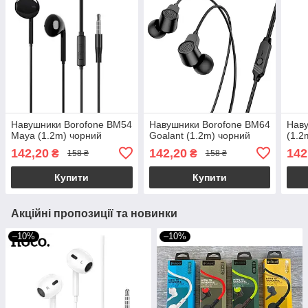
Навушники Borofone BM54
Навушники Borofone BM64
Наву
Maya (1.2m) чорний
Goalant (1.2m) чорний
(1.2
142,20
142,20
142
₴
₴
158 ₴
158 ₴
Купити
Купити
Акційні пропозиції та новинки
–10%
–10%