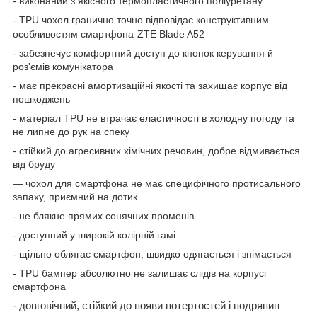
- виконаний з якісного термопластичного поліуретану
-
TPU
чохол гранично точно відповідає конструктивним
особливостям смартфона
ZTE Blade A52
- забезпечує комфортний доступ до кнопок керування й
роз'ємів комунікатора
- має прекрасні амортизаційні якості та захищає корпус від
пошкоджень
- матеріал
TPU
не втрачає еластичності в холодну погоду та
не липне до рук на спеку
- стійкий до агресивних хімічних речовин, добре відмивається
від бруду
— чохол для смартфона не має специфічного протисального
запаху, приємний на дотик
- не блякне прямих сонячних променів
- доступний у широкій колірній гамі
- щільно облягає смартфон, швидко одягається і знімається
-
TPU
бампер абсолютно не залишає слідів на корпусі
смартфона
- довговічний, стійкий до появи потертостей і подряпин