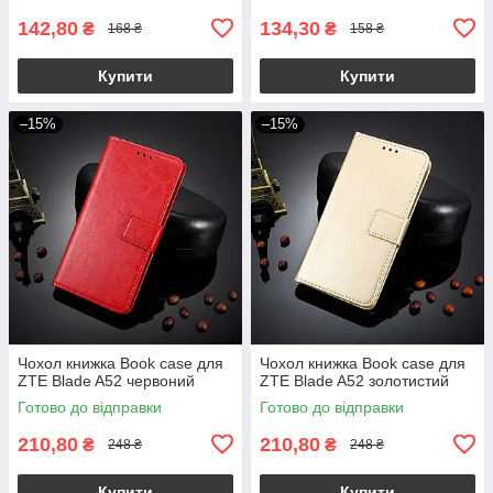
142,80
134,30
₴
₴
168 ₴
158 ₴
Купити
Купити
–15%
–15%
Чохол книжка Book case для
Чохол книжка Book case для
ZTE Blade A52 червоний
ZTE Blade A52 золотистий
Готово до відправки
Готово до відправки
210,80
210,80
₴
₴
248 ₴
248 ₴
Купити
Купити