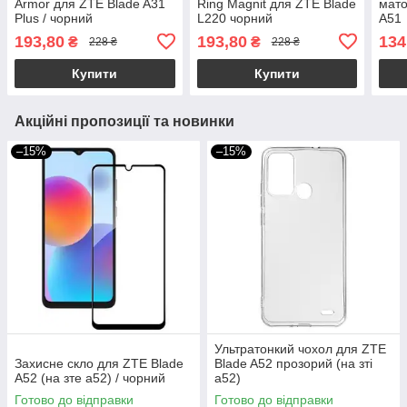
Armor для ZTE Blade A31
Ring Magnit для ZTE Blade
мато
Plus / чорний
L220 чорний
A51
193,80
193,80
134
₴
₴
228 ₴
228 ₴
Купити
Купити
Акційні пропозиції та новинки
–15%
–15%
Ультратонкий чохол для ZTE
Захисне скло для ZTE Blade
Blade A52 прозорий (на зті
A52 (на зте а52) / чорний
а52)
Готово до відправки
Готово до відправки