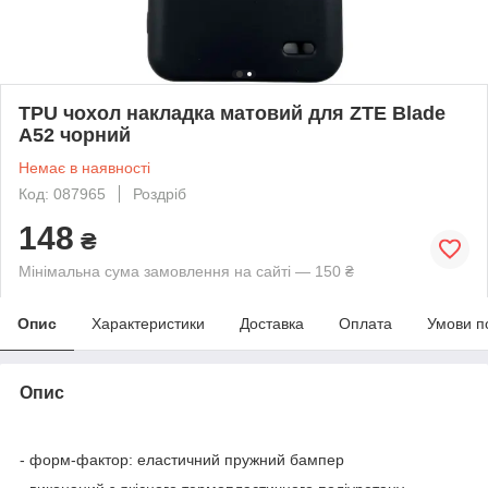
TPU чохол накладка матовий для ZTE Blade
A52 чорний
Немає в наявності
Код: 087965
Роздріб
148
₴
Мінімальна сума замовлення на сайті — 150 ₴
Опис
Характеристики
Доставка
Оплата
Умови п
Опис
- форм-фактор: еластичний пружний бампер