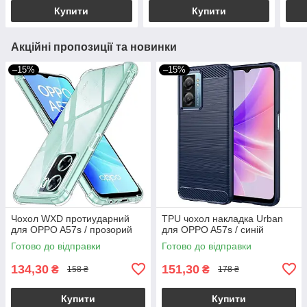
Купити
Купити
Акційні пропозиції та новинки
–15%
–15%
Чохол WXD протиударний
TPU чохол накладка Urban
для OPPO A57s / прозорий
для OPPO A57s / синій
Готово до відправки
Готово до відправки
134,30
151,30
₴
₴
158 ₴
178 ₴
Купити
Купити