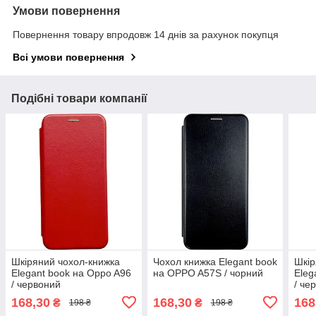
Умови повернення
Повернення товару впродовж 14 днів за рахунок покупця
Всі умови повернення
Подібні товари компанії
Шкіряний чохол-книжка
Чохол книжка Elegant book
Шкір
Elegant book на Oppo A96
на OPPO A57S / чорний
Eleg
/ червоний
/ че
168,30
168,30
168
₴
₴
198 ₴
198 ₴