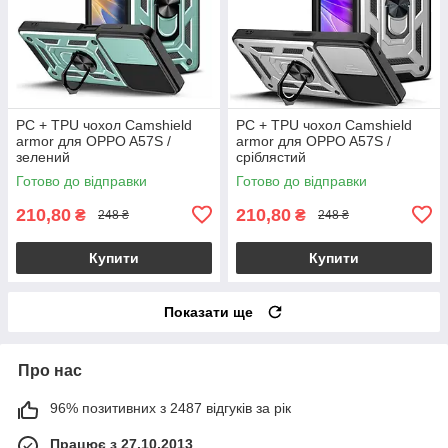
PC + TPU чохол Camshield
PC + TPU чохол Camshield
armor для OPPO A57S /
armor для OPPO A57S /
зелений
сріблястий
Готово до відправки
Готово до відправки
210,80
210,80
₴
₴
248 ₴
248 ₴
Купити
Купити
Показати ще
Про нас
96% позитивних з 2487 відгуків за рік
Працює з 27.10.2013