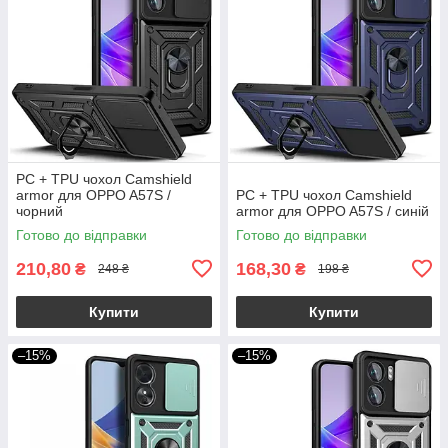
PC + TPU чохол Camshield
armor для OPPO A57S /
PC + TPU чохол Camshield
чорний
armor для OPPO A57S / синій
Готово до відправки
Готово до відправки
210,80
168,30
₴
₴
248 ₴
198 ₴
Купити
Купити
–15%
–15%