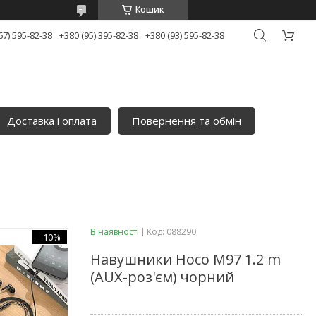
Кошик
67) 595-82-38
+380 (95) 395-82-38
+380 (93) 595-82-38
Доставка і оплата
Повернення та обмін
В наявності
Код:
088290
–10%
Навушники Hoco M97 1.2 m
(AUX-роз'єм) чорний