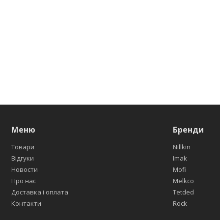
Меню
Бренди
Товари
Nillkin
Відгуки
Imak
Новости
Mofi
Про нас
Melkco
Доставка і оплата
Tetded
Контакти
Rock