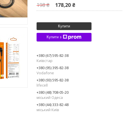
198 ₴
178,20 ₴
Купити
Купити з
+380 (67) 595-82-38
Київстар
+380 (95) 395-82-38
Vodafone
+380 (93) 595-82-38
lifecell
+380 (48) 708-05-20
міський Одеса
+380 (44) 333-82-48
міський Київ