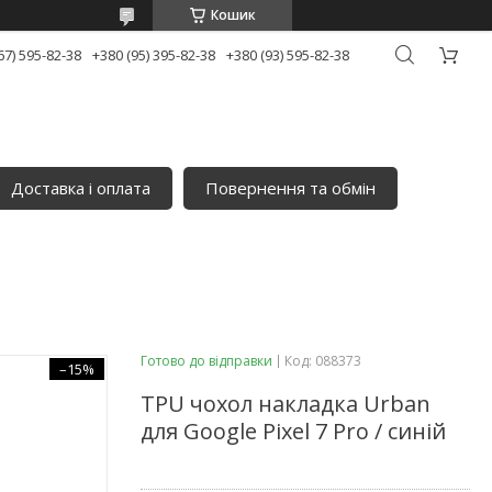
Кошик
67) 595-82-38
+380 (95) 395-82-38
+380 (93) 595-82-38
Доставка і оплата
Повернення та обмін
Готово до відправки
Код:
088373
–15%
TPU чохол накладка Urban
для Google Pixel 7 Pro / синій