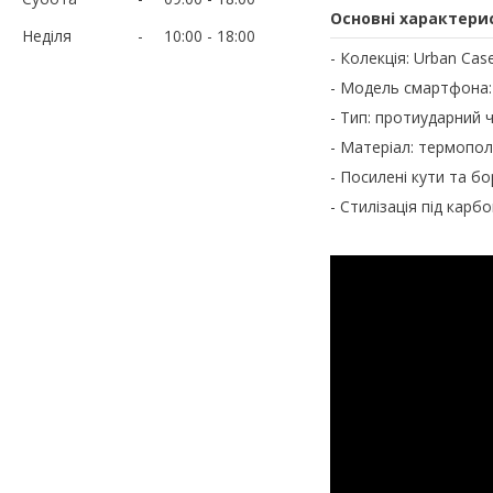
Основні характери
Неділя
10:00
18:00
- Колекція: Urban Cas
- Модель смартфона
- Тип: протиударний 
- Матеріал: термопол
- Посилені кути та б
- Стилізація під карб