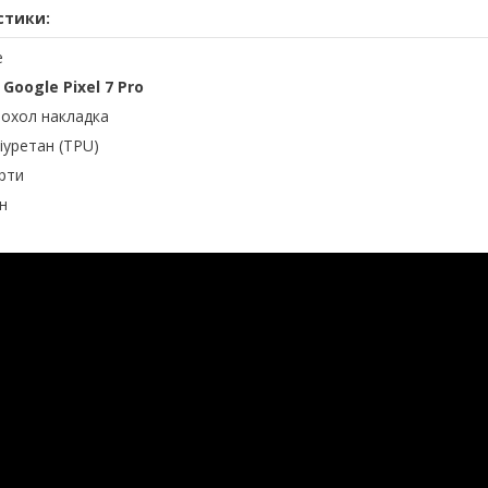
стики:
e
:
Google Pixel 7 Pro
чохол накладка
іуретан (TPU)
орти
он