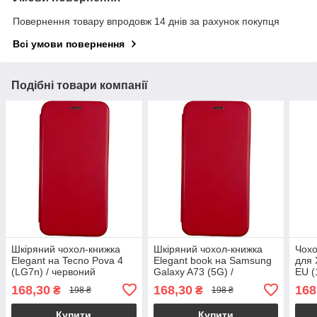
Повернення товару впродовж 14 днів за рахунок покупця
Всі умови повернення
Подібні товари компанії
Шкіряний чохол-книжка
Шкіряний чохол-книжка
Чохо
Elegant на Tecno Pova 4
Elegant book на Samsung
для 
(LG7n) / червоний
Galaxy A73 (5G) /
EU (
червоний
чер
168,30
168,30
168
₴
₴
198 ₴
198 ₴
Купити
Купити