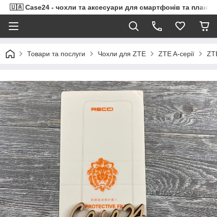
🇺🇦 Case24 - чохли та аксесуари для смартфонів та планше
Товари та послуги
Чохли для ZTE
ZTE A-серії
ZTE