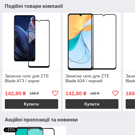
Подібні товари компанії
Захисне скло для ZTE
Захисне скло для ZTE
Захи
Blade A73 / чорне
Blade A34 / чорний
Blad
142,80
142,80
168
₴
₴
168 ₴
168 ₴
Купити
Купити
Акційні пропозиції та новинки
–15%