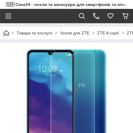
🇺🇦 Case24 - чохли та аксесуари для смартфонів та планше
Товари та послуги
Чохли для ZTE
ZTE A-серії
ZTE