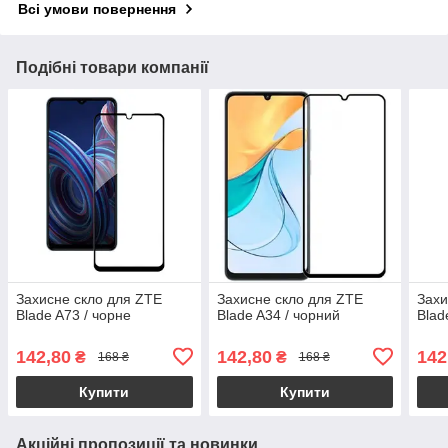
Всі умови повернення
Подібні товари компанії
Захисне скло для ZTE
Захисне скло для ZTE
Захи
Blade A73 / чорне
Blade A34 / чорний
Blad
142,80
142,80
142
₴
₴
168 ₴
168 ₴
Купити
Купити
Акційні пропозиції та новинки