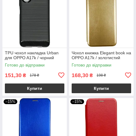
TPU чохол накладка Urban
Чохол книжка Elegant book на
для OPPO A17k / чорний
OPPO A17k / золотистий
Готово до відправки
Готово до відправки
151,30
168,30
₴
₴
178 ₴
198 ₴
Купити
Купити
–15%
–15%