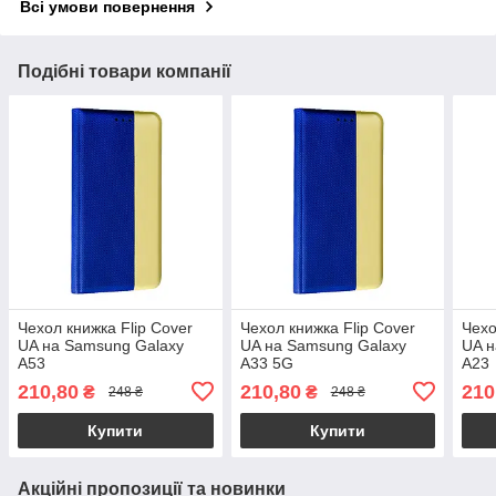
Всі умови повернення
Подібні товари компанії
Чехол книжка Flip Cover
Чехол книжка Flip Cover
Чехо
UA на Samsung Galaxy
UA на Samsung Galaxy
UA н
A53
A33 5G
A23
210,80
210,80
210
₴
₴
248 ₴
248 ₴
Купити
Купити
Акційні пропозиції та новинки