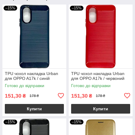
–15%
–15%
TPU чохол накладка Urban
TPU чохол накладка Urban
для OPPO A17k / синій
для OPPO A17k / червоний
Готово до відправки
Готово до відправки
151,30
151,30
₴
₴
178 ₴
178 ₴
Купити
Купити
–15%
–15%