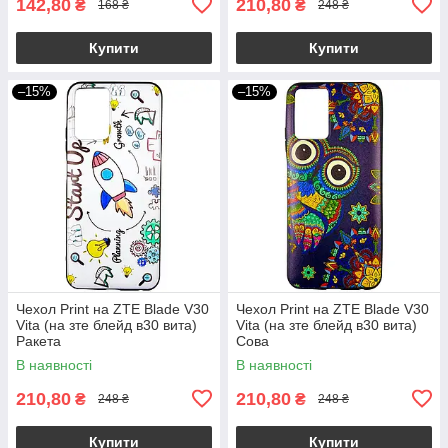
142,80
210,80
₴
₴
168 ₴
248 ₴
Купити
Купити
–15%
–15%
Чехол Print на ZTE Blade V30
Чехол Print на ZTE Blade V30
Vita (на зте блейд в30 вита)
Vita (на зте блейд в30 вита)
Ракета
Сова
В наявності
В наявності
210,80
210,80
₴
₴
248 ₴
248 ₴
Купити
Купити