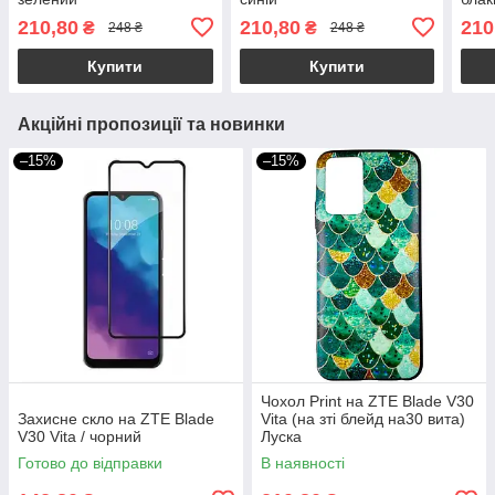
210,80
210,80
210
₴
₴
248 ₴
248 ₴
Купити
Купити
Акційні пропозиції та новинки
–15%
–15%
Чохол Print на ZTE Blade V30
Захисне скло на ZTE Blade
Vita (на зті блейд на30 вита)
V30 Vita / чорний
Луска
Готово до відправки
В наявності