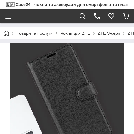
🇺🇦 Case24 - чохли та аксесуари для смартфонів та планше
Товари та послуги
Чохли для ZTE
ZTE V-серії
ZTE