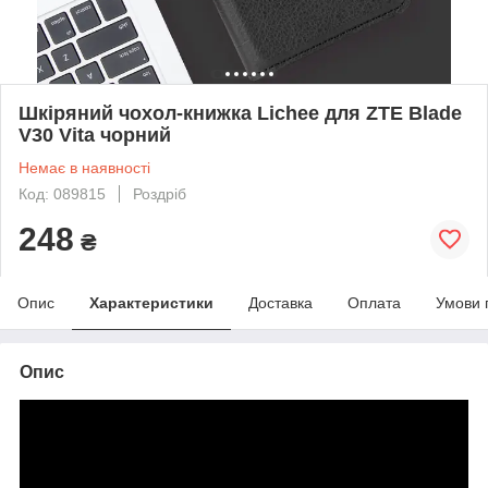
Шкіряний чохол-книжка Lichee для ZTE Blade
V30 Vita чорний
Немає в наявності
Код: 089815
Роздріб
248
₴
Опис
Характеристики
Доставка
Оплата
Умови 
Опис