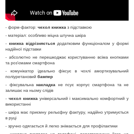
- форм-фактор:
чехол книжка
з підставкою
- матеріал: особливо міцна штучна шкіра
-
книжка відрізняється
додатковим функціоналом у формі
надійної підставки
- абсолютно не перешкоджає користуванню всіма кнопками
та роз'ємами смартфона
- комунікатор ідеально фіксує в чохлі амортизувальний
поліуретановий
бампер
- фіксувальна
накладка
не псує корпус смартфона та не
залишає на ньому слідів
-
чехол книжка
універсальний і максимально комфортний у
використанні
- шкіра має приємну рельєфну фактуру, надійно утримується
в руці
- зручно одягається й легко знімається для профілактики
-
шикарно виглядає на телефоні, перетворюючи його на