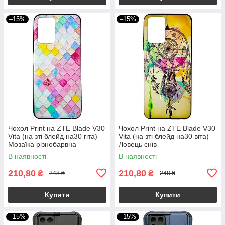
–15%
–15%
Чохол Print на ZTE Blade V30
Чохол Print на ZTE Blade V30
Vita (на зті блейд на30 гіта)
Vita (на зті блейд на30 віта)
Мозаїка різнобарвна
Ловець снів
В наявності
В наявності
210,80
210,80
₴
₴
248 ₴
248 ₴
Купити
Купити
–15%
–15%